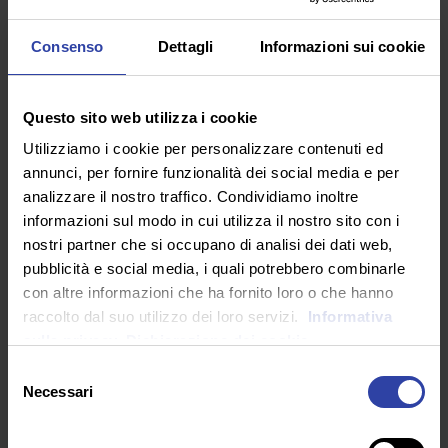
la foce del Tronto, nella meravigliosa riserva naturale
del Sentino.
Consenso
Dettagli
Informazioni sui cookie
La scena più toccante del film è il pranzo che
commemora il 23 marzo 1919, anno di fondazione dei
Fasci di Combattimento in piazza San Sepolcro a
Questo sito web utilizza i cookie
Milano, quando dopo l’intervento di Amelia (Valeria
Utilizziamo i cookie per personalizzare contenuti ed
Bilello), cantante ed ex di Luciano che fa passare a
annunci, per fornire funzionalità dei social media e per
tutti l’appetito raccontando gli orrori della guerra,
analizzare il nostro traffico. Condividiamo inoltre
Anna ricorda ai presenti i (traditi) proclami iniziali del
informazioni sul modo in cui utilizza il nostro sito con i
Fascismo Movimento, fra i quali il suffragio universale
nostri partner che si occupano di analisi dei dati web,
esteso alle donne.
pubblicità e social media, i quali potrebbero combinarle
La sua interpretazione di «Parlami d’amore Mariù»
con altre informazioni che ha fornito loro o che hanno
(brano scritto per De Sica nel 1932), è un flebile canto
raccolto dal suo utilizzo dei loro servizi.
Informativa
di speranza contro l’orrore montante, anche bellico, e
sulla privacy.
Dichiarazione dei cookie
ricorda (cinematograficamente parlando) quel «New
Selezione
York New York» quasi sussurrato da Carey Mulligan
Necessari
del
nel sensazionale «Shame» (2011), il lamento
consenso
universale di un’interiorità così autenticamente