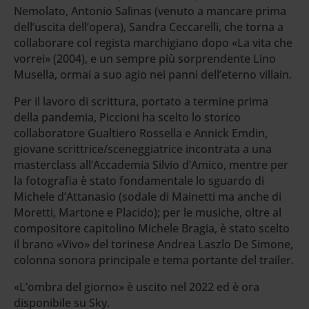
Nemolato, Antonio Salinas (venuto a mancare prima
dell’uscita dell’opera), Sandra Ceccarelli, che torna a
collaborare col regista marchigiano dopo «La vita che
vorrei» (2004), e un sempre più sorprendente Lino
Musella, ormai a suo agio nei panni dell’eterno villain.
Per il lavoro di scrittura, portato a termine prima
della pandemia, Piccioni ha scelto lo storico
collaboratore Gualtiero Rossella e Annick Emdin,
giovane scrittrice/sceneggiatrice incontrata a una
masterclass all’Accademia Silvio d’Amico, mentre per
la fotografia è stato fondamentale lo sguardo di
Michele d’Attanasio (sodale di Mainetti ma anche di
Moretti, Martone e Placido); per le musiche, oltre al
compositore capitolino Michele Bragia, è stato scelto
il brano «Vivo» del torinese Andrea Laszlo De Simone,
colonna sonora principale e tema portante del trailer.
«L’ombra del giorno» è uscito nel 2022 ed è ora
disponibile su Sky.