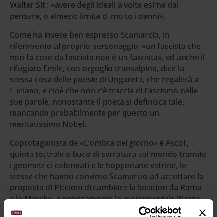
Walter Siti: «avere degli ideali a volte esime dal
pensare, o almeno limita di molto i danni».
Come ha invece ben espresso Scamarcio, in
riferimento al proprio personaggio: «un fascista che
non fa cose da fascista non è un fascista», ed anche il
rifugiato Emile, con orgoglio transalpino, dice la
stessa cosa delle poesie di Ungaretti, che regalerà a
Luciano, e cioè che non c’è traccia di Fascismo nelle
sue parole, nonostante il poeta si definisca tale,
mancando probabilmente per questo un
meritatissimo Nobel.
Coprotagonista de «L’ombra del giorno» è Ascoli,
quinta teatrale e buco di serratura sul mondo tramite
i geometrici colonnati e le hopperiane vetrine, le
stesse che hanno convinto Scamarcio ad accettare la
proposta di Piccioni di cambiare la location da Roma
alle Marche, e precisamente la monumentale Piazza
del Popolo ma anche il Ponte Tufillo, via delle Stelle e