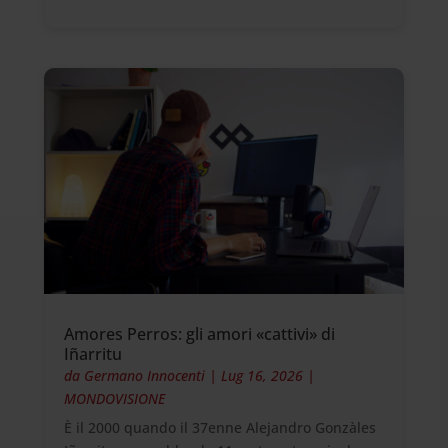
Amores Perros: gli amori «cattivi» di
Iñarritu
da
Germano Innocenti
|
Lug 16, 2026
|
MONDOVISIONE
È il 2000 quando il 37enne Alejandro Gonzàles