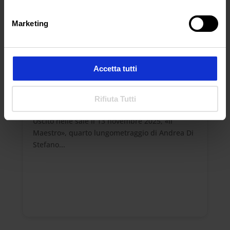
Marketing
Accetta tutti
Il maestro: il rovescio della vita
da
Germano Innocenti
|
Mag 6, 2026
|
Rifiuta Tutti
MONDOVISIONE
Uscito nelle sale il 13 novembre 2025, «Il
Maestro», quarto lungometraggio di Andrea Di
Stefano...