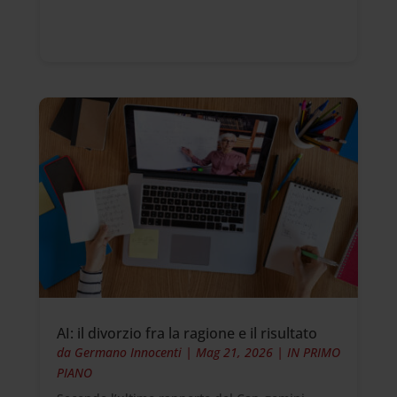
AI: il divorzio fra la ragione e il risultato
da
Germano Innocenti
|
Mag 21, 2026
|
IN PRIMO
PIANO