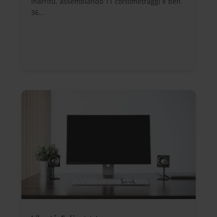
Iñarritu, assemblando 11 cortometraggi e ben
36...