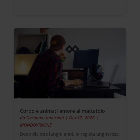
Corpo e anima: l’amore al mattatoio
da
Germano Innocenti
|
Giu 17, 2026
|
MONDOVISIONE
Dopo diciotto lunghi anni, la regista ungherese