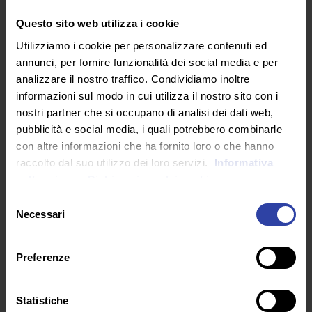
Questo sito web utilizza i cookie
Art is an act of violence
Utilizziamo i cookie per personalizzare contenuti ed
da
Germano Innocenti
|
Mag 14, 2026
|
MONDOVISIONE
annunci, per fornire funzionalità dei social media e per
analizzare il nostro traffico. Condividiamo inoltre
È il 2008 quando il giovane astro nascente del
informazioni sul modo in cui utilizza il nostro sito con i
cinema danese, Nicolas Winding Refn, alla
nostri partner che si occupano di analisi dei dati web,
vigilia...
pubblicità e social media, i quali potrebbero combinarle
con altre informazioni che ha fornito loro o che hanno
raccolto dal suo utilizzo dei loro servizi.
Informativa
sulla privacy.
Dichiarazione dei cookie
Selezione
Necessari
del
consenso
Preferenze
Statistiche