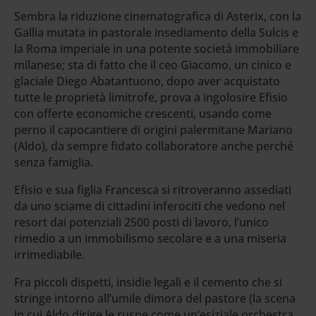
Sembra la riduzione cinematografica di Asterix, con la
Gallia mutata in pastorale insediamento della Sulcis e
la Roma imperiale in una potente società immobiliare
milanese; sta di fatto che il ceo Giacomo, un cinico e
glaciale Diego Abatantuono, dopo aver acquistato
tutte le proprietà limitrofe, prova a ingolosire Efisio
con offerte economiche crescenti, usando come
perno il capocantiere di origini palermitane Mariano
(Aldo), da sempre fidato collaboratore anche perché
senza famiglia.
Efisio e sua figlia Francesca si ritroveranno assediati
da uno sciame di cittadini inferociti che vedono nel
resort dai potenziali 2500 posti di lavoro, l’unico
rimedio a un immobilismo secolare e a una miseria
irrimediabile.
Fra piccoli dispetti, insidie legali e il cemento che si
stringe intorno all’umile dimora del pastore (la scena
in cui Aldo dirige le ruspe come un’esiziale orchestra