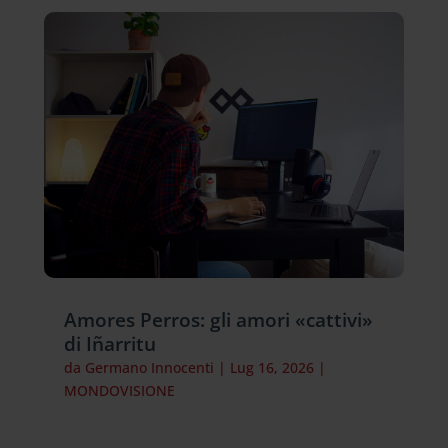
Amores Perros: gli amori «cattivi»
di Iñarritu
da
Germano Innocenti
|
Lug 16, 2026
|
MONDOVISIONE