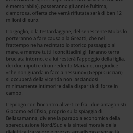
è memorabile), passeranno gli anni e l’ultima,
clamorosa, offerta che verrà rifiutata sarà di ben 12
milioni di euro.
L’orgoglio, o la testardaggine, del senescente Mulas lo
porteranno a fare causa alla Greatti, che nel
frattempo ne ha recintato lo storico passaggio al
mare, e mentre tutti i concittadini gli faranno terra
bruciata intorno, e a lui resterà l’appoggio della figlia,
dei due nipoti e di un redento Mariano, un giudice
«che non guarda in faccia nessuno» (Geppi Cucciari)
si occuperà della vicenda non lasciandosi
minimamente intimorire dalla disparità di forze in
campo.
L’epilogo con l’incontro al vertice fra i due antagonisti
Giacomo ed Efisio, proprio sulla spiaggia di
Bellasamanna, diviene la parabola economica della
sperequazione Nord/Sud e la sintesi morale della
dialettica fra valore e prezzo, arcadismo e voracità