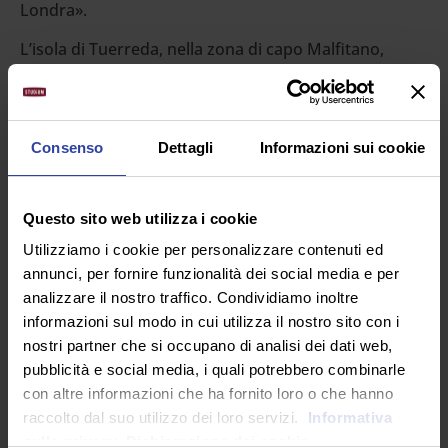
Londra».
L’isola di Tuerreda, nella zona di capo Malfitano,
territorio di Teulada, in piena Sulcis, trasfigurata
narrativamente nella spiaggia di Bellasamanna,
diviene metafora cinematografica del «furriadroxiu»,
e cioè un insediamento pastorale monofamiliare che
Consenso
Dettagli
Informazioni sui cookie
nell’immaginario sardo si traduce nel «posto in cui
fare ritorno».
Questo sito web utilizza i cookie
Brecht scriveva: «sventurata è la terra che ha bisogno
di eroi» ed Ovidio/Efisio non si spaccia come tale: egli
Utilizziamo i cookie per personalizzare contenuti ed
è solo un uomo piantato nella terra dei padri che
annunci, per fornire funzionalità dei social media e per
difende non solo il proprio diritto di proprietà ma
analizzare il nostro traffico. Condividiamo inoltre
anche la bellezza di un luogo derivante dal suo
informazioni sul modo in cui utilizza il nostro sito con i
appartenere a tutti, e in questa semplice (non
nostri partner che si occupano di analisi dei dati web,
semplicistica) visione da quarta elementare,
pubblicità e social media, i quali potrebbero combinarle
sineddoche dell’Italia e della sua triste esterofilia che
con altre informazioni che ha fornito loro o che hanno
l’ha portata a svendersi negli anni, c’è la dignità di non
raccolto dal suo utilizzo dei loro servizi.
Informativa
cedere ai ricatti della politica e dei potentati in
sulla privacy.
Dichiarazione dei cookie