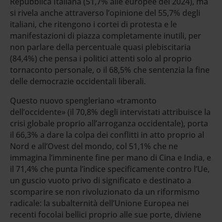
Repubblica Italiana (51,7% alle europee del 2024), ma
si rivela anche attraverso l’opinione del 55,7% degli
italiani, che ritengono i cortei di protesta e le
manifestazioni di piazza completamente inutili, per
non parlare della percentuale quasi plebiscitaria
(84,4%) che pensa i politici attenti solo al proprio
tornaconto personale, o il 68,5% che sentenzia la fine
delle democrazie occidentali liberali.
Questo nuovo spengleriano «tramonto
dell’occidente» (il 70,8% degli intervistati attribuisce la
crisi globale proprio all’arroganza occidentale), porta
il 66,3% a dare la colpa dei conflitti in atto proprio al
Nord e all’Ovest del mondo, col 51,1% che ne
immagina l’imminente fine per mano di Cina e India, e
il 71,4% che punta l’indice specificamente contro l’Ue,
un guscio vuoto privo di significato e destinato a
scomparire se non rivoluzionato da un riformismo
radicale: la subalternità dell’Unione Europea nei
recenti focolai bellici proprio alle sue porte, diviene