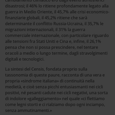
disastrosi; il 46% lo ritiene profondamente legato alla
guerra in Medio Oriente, il 45,7% alle crisi economico-
finanziarie globali, il 45,2% ritiene che sarà
determinante il conflitto Russia-Ucraina, il 35,7% le
migrazioni internazionali, il 31% la guerra
commerciale internazionale, con particolare riguardo
alle tensioni fra Stati Uniti e Cina e, infine, il 26,1%
pensa che non si possa prescindere, nel tentare
oracoli a medio o lungo termine, dagli stravolgimenti
digitali e tecnologici.
La sintesi del Censis, fondata proprio sulla
tassonomia di queste paure, racconta di una vera e
propria «sindrome italiana» di continuità nella
medietà, e cioè senza picchi entusiasmanti nei cicli
positivi, né pesanti cadute nei cicli negativi, una sorta
di indolore «galleggiamento» nel quale «ci flettiamo
come legni storti e ci rialziamo dopo ogni inciampo,
senza ammutinamenti.»