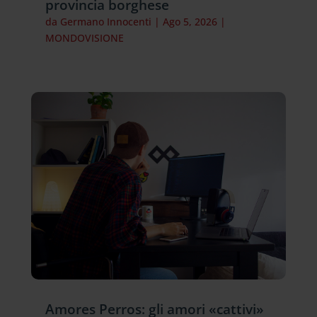
provincia borghese
da
Germano Innocenti
|
Ago 5, 2026
|
MONDOVISIONE
Amores Perros: gli amori «cattivi»