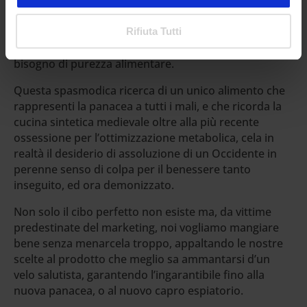
passati dallo statuto di manne salutiste a quello di
capri espiatori, ci ricorda che ogni dieta non è mai
solo nutrizione ma anche una «narrazione morale», e
Rifiuta Tutti
che il problema risiederebbe nel nostro ciclico
bisogno di purezza alimentare.
Questa spasmodica ricerca di un unico alimento che
rappresenti la panacea a tutti i mali, e che ricorda la
cucina sintetica medievale oltre alla più recente
ossessione per l’ottimizzazione metabolica, cela in
realtà il desiderio di assoluzione di un Occidente in
perenne senso di colpa per il benessere tanto
inseguito, ed ora demonizzato.
Non solo il cibo perfetto non esiste ma, da vittime
predestinate del marketing, noi vogliamo mangiare
bene senza menarcela troppo, appaltando le nostre
scelte al prodotto che meglio sa ammantarsi d’un
velo salutista, garantendo l’ingarantibile fino alla
nuova panacea, o al nuovo capro espiatorio.