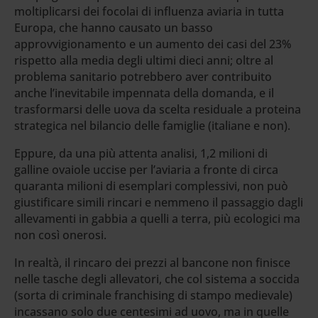
moltiplicarsi dei focolai di influenza aviaria in tutta
Europa, che hanno causato un basso
approvvigionamento e un aumento dei casi del 23%
rispetto alla media degli ultimi dieci anni; oltre al
problema sanitario potrebbero aver contribuito
anche l’inevitabile impennata della domanda, e il
trasformarsi delle uova da scelta residuale a proteina
strategica nel bilancio delle famiglie (italiane e non).
Eppure, da una più attenta analisi, 1,2 milioni di
galline ovaiole uccise per l’aviaria a fronte di circa
quaranta milioni di esemplari complessivi, non può
giustificare simili rincari e nemmeno il passaggio dagli
allevamenti in gabbia a quelli a terra, più ecologici ma
non così onerosi.
In realtà, il rincaro dei prezzi al bancone non finisce
nelle tasche degli allevatori, che col sistema a soccida
(sorta di criminale franchising di stampo medievale)
incassano solo due centesimi ad uovo, ma in quelle