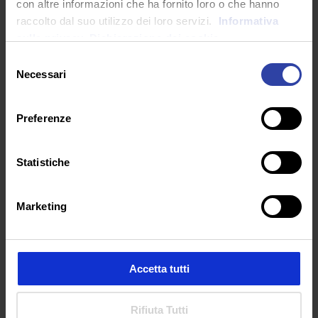
Master nel settore formazione
con altre informazioni che ha fornito loro o che hanno
all’Università eCampus.
Scopri di più!
raccolto dal suo utilizzo dei loro servizi.
Informativa
sulla privacy.
Dichiarazione dei cookie
Selezione
Necessari
del
DESTINATARI
consenso
Preferenze
Il master è rivolto a docenti e aspiranti docenti
delle scuole di ogni ordine e grado e ai
Statistiche
professionisti e operatori del settore
scolastico, educativo e della formazione in
generale che intendono accedere alla
classe di
Marketing
concorso A-28
(Matmatica e Scienze) o che
vogliono aggiornarsi e integrare il proprio
curriculum con nuove competenze.
Accetta tutti
Rifiuta Tutti