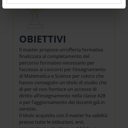
OBIETTIVI
Il master propone un’offerta formativa
finalizzata al completamento del
percorso formativo necessario per
l’accesso ai concorsi per l’insegnamento
di Matematica e Scienze per coloro che
hanno conseguito un titolo di studio che
di per sé non fornisce un accesso di
diritto all’insegnamento nella classe A28
o per l’aggiornamento dei docenti già in
servizio.
Il titolo acquisito con il master ha validità
presso tutte le istituzioni, enti,