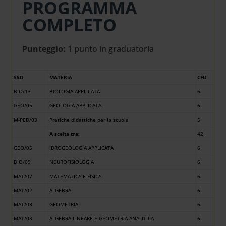
PROGRAMMA
COMPLETO
Punteggio:
1 punto in graduatoria
SSD
MATERIA
CFU
BIO/13
BIOLOGIA APPLICATA
6
GEO/05
GEOLOGIA APPLICATA
6
M-PED/03
Pratiche didattiche per la scuola
5
A scelta tra:
42
GEO/05
IDROGEOLOGIA APPLICATA
6
BIO/09
NEUROFISIOLOGIA
6
MAT/07
MATEMATICA E FISICA
6
MAT/02
ALGEBRA
6
MAT/03
GEOMETRIA
6
MAT/03
ALGEBRA LINEARE E GEOMETRIA ANALITICA
6