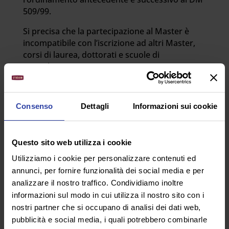
509/99.
Si precisa che la partecipazione al Master è
incompatibile con l’iscrizione ad altri Master,
corsi di laurea, dottorati e scuole di
specializzazione.
Consenso
Dettagli
Informazioni sui cookie
Questo sito web utilizza i cookie
Utilizziamo i cookie per personalizzare contenuti ed
annunci, per fornire funzionalità dei social media e per
RICORDA
analizzare il nostro traffico. Condividiamo inoltre
informazioni sul modo in cui utilizza il nostro sito con i
Puoi usufruire del bonus da 500 euro de
nostri partner che si occupano di analisi dei dati web,
“La Buona Scuola”
per finanziare il tuo
pubblicità e social media, i quali potrebbero combinarle