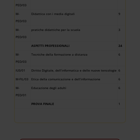
PED/03
M-
Didattica con i media digitali
9
PED/03
M-
pratiche didattiche per la scuola
3
PED/03
ASPETTI PROFESSIONALI
24
M-
Tecniche della formazione a distanza
6
PED/03
IUS/01
Diritto Digitale, dell’informatica e delle nuove tencologie
6
M-FIL/03
Etica della comunicazione e dell’informazione
6
M-
Educazione degli adulti
6
PED/01
PROVA FINALE
1