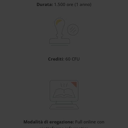
Durata:
1.500 ore (1 anno)
Crediti
: 60 CFU
Modalità di erogazione:
Full online con