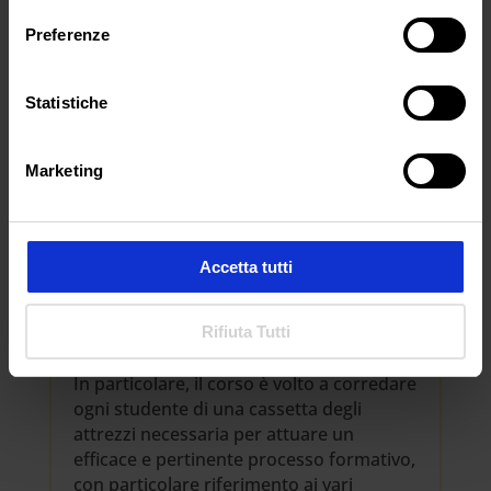
Preferenze
Statistiche
Marketing
OBIETTIVI
Accetta tutti
Il Master intende fornire conoscenze e
abilità inerenti l’utilizzo di strumenti,
strategie e competenze riferite alla
Rifiuta Tutti
didattica on line.
In particolare, il corso è volto a corredare
ogni studente di una cassetta degli
attrezzi necessaria per attuare un
efficace e pertinente processo formativo,
con particolare riferimento ai vari