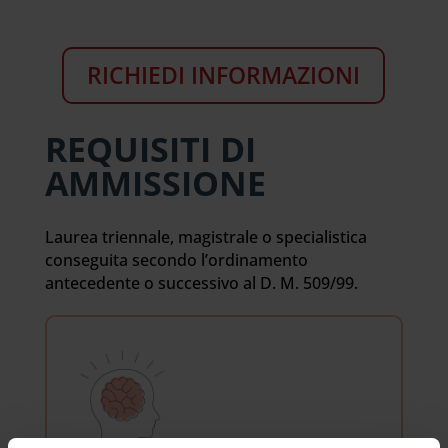
RICHIEDI INFORMAZIONI
REQUISITI DI
AMMISSIONE
Laurea triennale, magistrale o specialistica
conseguita secondo l’ordinamento
antecedente o successivo al D. M. 509/99.