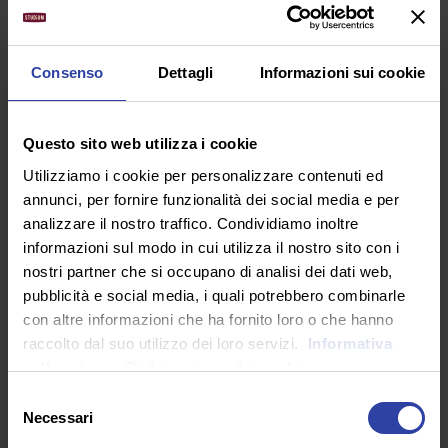
RICORDA
Consenso
Dettagli
Informazioni sui cookie
Puoi usufruire del bonus da 500 euro de
“La Buona Scuola”
per finanziare il tuo
Questo sito web utilizza i cookie
Master nel settore formazione
Utilizziamo i cookie per personalizzare contenuti ed
all’Università eCampus.
Scopri di più!
annunci, per fornire funzionalità dei social media e per
analizzare il nostro traffico. Condividiamo inoltre
informazioni sul modo in cui utilizza il nostro sito con i
DESTINATARI
nostri partner che si occupano di analisi dei dati web,
pubblicità e social media, i quali potrebbero combinarle
con altre informazioni che ha fornito loro o che hanno
Il Corso è rivolto a: insegnanti e aspiranti
raccolto dal suo utilizzo dei loro servizi.
Informativa
insegnanti delle scuole di ogni ordine e grado;
sulla privacy.
Dichiarazione dei cookie
professionisti e operatori del settore
Selezione
scolastico, educativo e della formazione in
Necessari
del
generale.
consenso