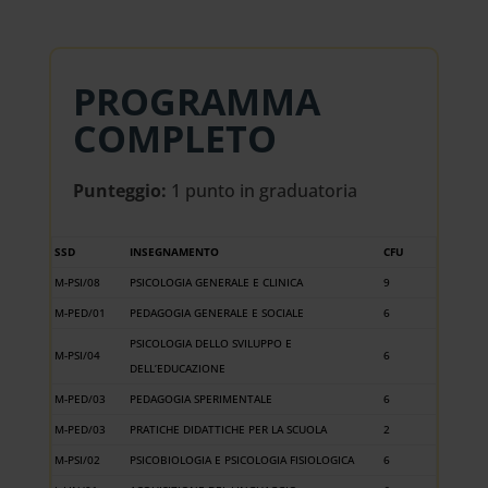
PROGRAMMA
COMPLETO
Punteggio:
1 punto in graduatoria
SSD
INSEGNAMENTO
CFU
M-PSI/08
PSICOLOGIA GENERALE E CLINICA
9
M-PED/01
PEDAGOGIA GENERALE E SOCIALE
6
PSICOLOGIA DELLO SVILUPPO E
M-PSI/04
6
DELL’EDUCAZIONE
M-PED/03
PEDAGOGIA SPERIMENTALE
6
M-PED/03
PRATICHE DIDATTICHE PER LA SCUOLA
2
M-PSI/02
PSICOBIOLOGIA E PSICOLOGIA FISIOLOGICA
6