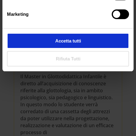
Marketing
Accetta tutti
Rifiuta Tutti
OBIETTIVI
Il Master in Glottodidattica Infantile è
diretto all’acquisizione di conoscenze
riferite alla glottologia, sia in ambito
psicologico, sia pedagogico e linguistico.
In questo modo lo studente verrà
corredato di una cassetta degli attrezzi
da poter utilizzare nella progettazione,
realizzazione e valutazione di un efficace
processo di