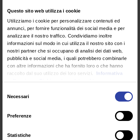
Master nel settore formazione
all’Università eCampus.
Scopri di più!
Questo sito web utilizza i cookie
Utilizziamo i cookie per personalizzare contenuti ed
annunci, per fornire funzionalità dei social media e per
analizzare il nostro traffico. Condividiamo inoltre
DESTINATARI
informazioni sul modo in cui utilizza il nostro sito con i
nostri partner che si occupano di analisi dei dati web,
pubblicità e social media, i quali potrebbero combinarle
Il master è rivolto a docenti e aspiranti docenti
con altre informazioni che ha fornito loro o che hanno
delle scuole di ogni ordine e grado che
raccolto dal suo utilizzo dei loro servizi.
Informativa
intendono acquisire competenze e
sulla privacy.
Dichiarazione dei cookie
metodologie specifiche relative al
riconoscimento e alla gestione di tutte le
Selezione
patologie che provocano disturbi della voce,
Necessari
del
della parola, del linguaggio orale e scritto e
consenso
degli handicap comunicativi. Il corso permette,
Preferenze
inoltre, di acquisire le competenze necessarie
all’individuazione e al superamento del
bisogno di salute del disabile.
Statistiche