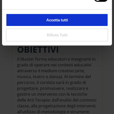
Accetta tutti
Rifiuta Tutti
OBIETTIVI
Il Master forma educatori e insegnanti in
grado di operare nei contesti educativi
attraverso il medium creativo (arte,
musica, teatro e danza). Al termine del
percorso, il corsista sarà in grado di
progettare, promuovere, realizzare e
gestire un intervento con le tecniche
delle Arti Terapie: dall’analisi del contesto
classe, alla progettazione degli interventi,
all’utilizzo di metodologie e strumenti