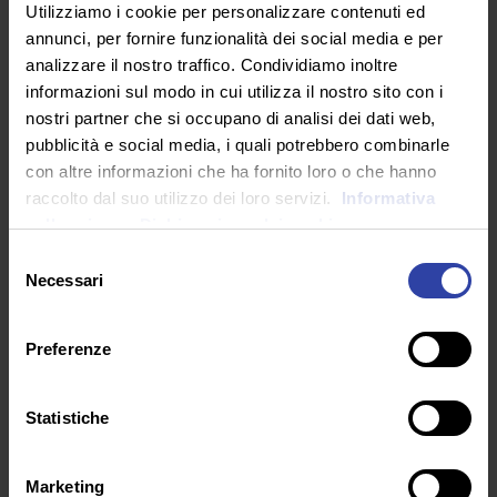
Utilizziamo i cookie per personalizzare contenuti ed
annunci, per fornire funzionalità dei social media e per
Puoi usufruire del bonus da 500 euro de
analizzare il nostro traffico. Condividiamo inoltre
“La Buona Scuola”
per finanziare il tuo
informazioni sul modo in cui utilizza il nostro sito con i
Master nel settore formazione
nostri partner che si occupano di analisi dei dati web,
all’Università eCampus.
Scopri di più!
pubblicità e social media, i quali potrebbero combinarle
con altre informazioni che ha fornito loro o che hanno
raccolto dal suo utilizzo dei loro servizi.
Informativa
DESTINATARI
sulla privacy.
Dichiarazione dei cookie
Selezione
Necessari
del
Il Master è rivolto a insegnanti e aspiranti
consenso
insegnanti delle scuole di ogni ordine e grado,
professionisti e operatori del settore
Preferenze
scolastico, educativo, della formazione, che
intendano acquisire strumenti teorici di
Statistiche
conoscenza e metodologie pratiche inerenti la
gestione della classe e della scuola.
Marketing