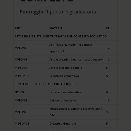
Punteggio:
1 punto in graduatoria
SSD
MATERIA
CFU
ARTI TERAPIE E STRUMENTI CREATIVI NEL CONTESTO SCOLASTICO
Arti Terapie: modelli e contesti
MPED/03
12
applicativi
MPED/03
Arte e creatività nei contesti educativi
12
M-PSI/04
Arte e disegno a scuola
5
M-PED/ 03
Creatività espressiva
5
STRATEGIE DIDATTICHE PER L’INCLUSIONE
SPS/08
La relazione educativa
6
MPED/03
Il docente inclusivo
10
Metodologie didattiche creative per i
MPED/03
4
DSA
M-PED/ 03
Didattica Generale
5