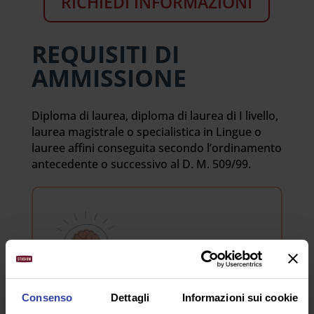
RICHIEDI INFORMAZIONI
REQUISITI DI
AMMISSIONE
Diploma di laurea, diploma di laurea di I livello,
laurea magistrale o specialistica in Lingue o
lauree affini conseguita secondo l’ordinamento
antecedente o successivo al D. M. 509/99.
Consenso
Dettagli
Informazioni sui cookie