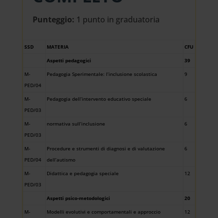
Punteggio:
1 punto in graduatoria
SSD
MATERIA
CFU
Aspetti pedagogici
39
M-
Pedagogia Sperimentale: l’inclusione scolastica
9
PED/04
M-
Pedagogia dell’intervento educativo speciale
6
PED/03
M-
normativa sull’inclusione
6
PED/03
M-
Procedure e strumenti di diagnosi e di valutazione
6
PED/04
dell’autismo
M-
Didattica e pedagogia speciale
12
PED/03
Aspetti psico-metodologici
20
M-
Modelli evolutivi e comportamentali e approccio
12