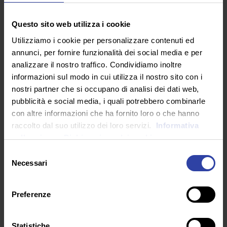
RICORDA
Questo sito web utilizza i cookie
Puoi usufruire del bonus da 500 euro de
Utilizziamo i cookie per personalizzare contenuti ed
“La Buona Scuola”
per finanziare il tuo
annunci, per fornire funzionalità dei social media e per
Master nel settore formazione
analizzare il nostro traffico. Condividiamo inoltre
all’Università eCampus.
Scopri di più!
informazioni sul modo in cui utilizza il nostro sito con i
nostri partner che si occupano di analisi dei dati web,
pubblicità e social media, i quali potrebbero combinarle
DESTINATARI
con altre informazioni che ha fornito loro o che hanno
raccolto dal suo utilizzo dei loro servizi.
Informativa
sulla privacy.
Dichiarazione dei cookie
Insegnanti e aspiranti insegnanti delle scuole di
Selezione
ogni ordine e grado; professionisti e operatori
Necessari
del
del settore scolastico, educativo e della
consenso
formazione in generale.
Preferenze
Statistiche