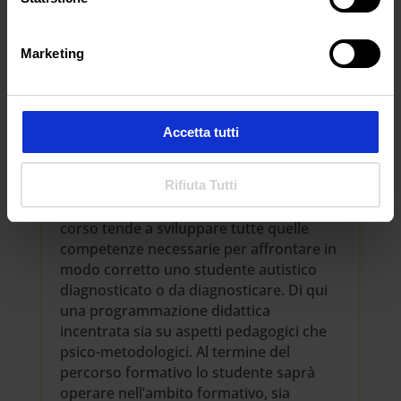
Marketing
OBIETTIVI
Accetta tutti
Il Master intende fornire conoscenze
Rifiuta Tutti
riguardanti l’Autismo sia per la diagnosi
che per l’intervento psicoeducativo. Il
corso tende a sviluppare tutte quelle
competenze necessarie per affrontare in
modo corretto uno studente autistico
diagnosticato o da diagnosticare. Di qui
una programmazione didattica
incentrata sia su aspetti pedagogici che
psico-metodologici. Al termine del
percorso formativo lo studente saprà
operare nell’ambito formativo, sia