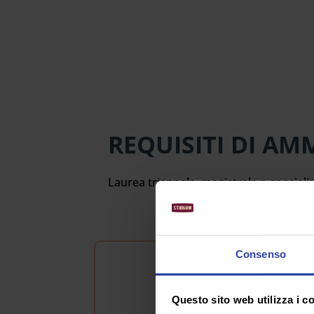
REQUISITI DI AM
Laurea triennale, magistrale o specialis
Consenso
R
Questo sito web utilizza i c