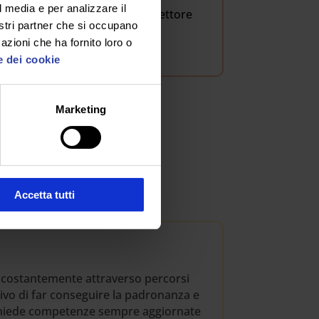
l media e per analizzare il
 finanziare il tuo Master nel settore
nostri partner che si occupano
azioni che ha fornito loro o
e dei cookie
Marketing
ria e aspiranti docenti.
Accetta tutti
i costantemente attraverso percorsi
ttivo di far conseguire la padronanza e
ichiede competenze sempre aggiornate