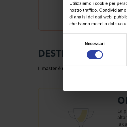
Utilizziamo i cookie per perso
Puoi
nostro traffico. Condividiamo 
form
di analisi dei dati web, pubbl
che hanno raccolto dal suo uti
Selezione
Necessari
del
DESTINATARI
consenso
Il master è rivolto a dirigenti scolastici, 
O
La p
alta
la c