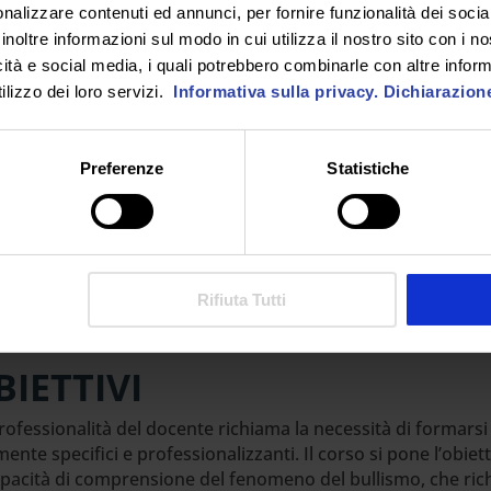
nalizzare contenuti ed annunci, per fornire funzionalità dei socia
 usufruire del bonus da 500 euro de
“La Buona Scuola”
per
inoltre informazioni sul modo in cui utilizza il nostro sito con i 
azione all’Università eCampus.
Scopri di più!
icità e social media, i quali potrebbero combinarle con altre inform
lizzo dei loro servizi.
Informativa sulla privacy.
Dichiarazion
Preferenze
Statistiche
staff del dirigente, insegnanti della scuola primaria e seconda
Rifiuta Tutti
BIETTIVI
rofessionalità del docente richiama la necessità di formars
mente specifici e professionalizzanti. Il corso si pone l’obie
apacità di comprensione del fenomeno del bullismo, che r