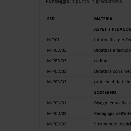
Punteggio:
1 punto in graduatoria
SSD
MATERIA
ASPETTI PEDAGOGI
INF/01
Informatica per l’
M-PED/03
Didattica e tecnol
M-PED/03
coding
M-PED/03
Didattica con i med
M-PED/03
pratiche didattiche
SOSTEGNO
M-PED/01
Bisogni educativi s
M-PED/03
Pedagogia dell’int
M-PED/03
Strumenti e tecnich