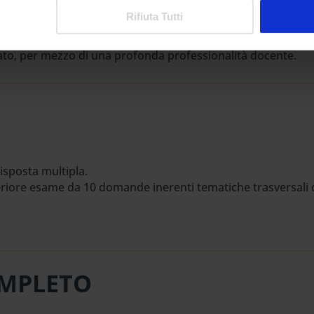
tre il percorso didattico permette di aggiornarsi sulle reali
Rifiuta Tutti
ativo speciale e dell’inclusione.
ermine del percorso formativo lo studente saprà operare nel
ato, per mezzo di una profonda professionalità docente.
isposta multipla.
lteriore esame da 10 domande inerenti tematiche trasversali
MPLETO