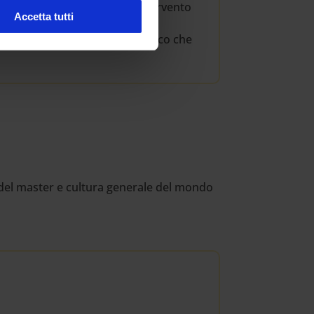
 necessita pedagogiche dell’intervento
Accetta tutti
l’ambito formativo, sia pubblico che
 del master e cultura generale del mondo