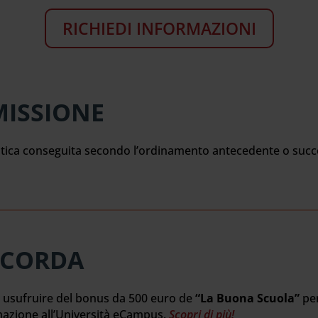
RICHIEDI INFORMAZIONI
MISSIONE
istica conseguita secondo l’ordinamento antecedente o succe
ICORDA
 usufruire del bonus da 500 euro de
“La Buona Scuola”
per
azione all’Università eCampus.
Scopri di più!