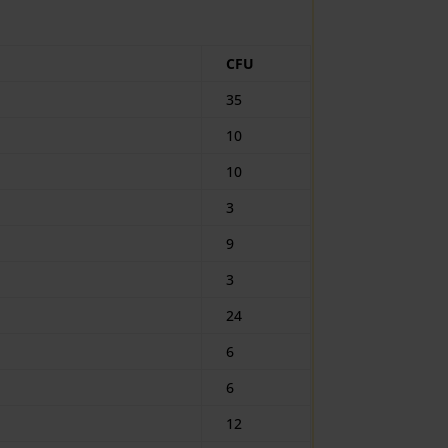
CFU
35
10
10
3
9
3
24
6
6
12