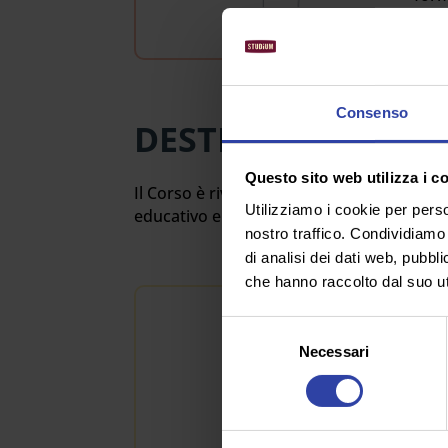
Consenso
DESTINATARI
Questo sito web utilizza i c
Il Corso è rivolto a: insegnanti e aspirant
Utilizziamo i cookie per perso
educativo e della formazione in generale.
nostro traffico. Condividiamo 
di analisi dei dati web, pubbl
che hanno raccolto dal suo uti
O
Selezione
Necessari
del
Il M
consenso
rifer
In p
attu