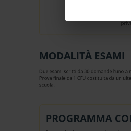
Inol
educ
Al t
priv
MODALITÀ ESAMI
Due esami scritti da 30 domande l’uno a r
Prova finale da 1 CFU costituita da un u
scuola.
PROGRAMMA CO