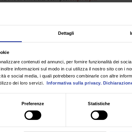
Dettagli
ookie
i insegnanti delle scuole di ogni ordine e grado; professionist
nalizzare contenuti ed annunci, per fornire funzionalità dei socia
inoltre informazioni sul modo in cui utilizza il nostro sito con i 
icità e social media, i quali potrebbero combinarle con altre inform
lizzo dei loro servizi.
Informativa sulla privacy.
Dichiarazion
BIETTIVI
Preferenze
Statistiche
aster intende fornire conoscenze ed abilità inerenti l’utiliz
ite alla didattica online.
articolare, il corso è volto a corredare ogni studente di una 
are un efficace e pertinente processo di insegnamento/app