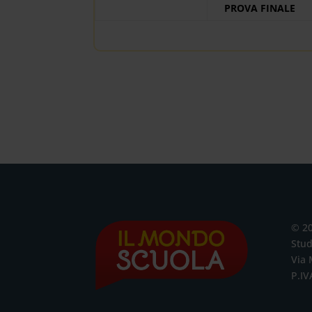
PROVA FINALE
© 2
Stud
Via 
P.IV