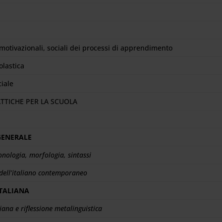
 motivazionali, sociali dei processi di apprendimento
olastica
iale
ATTICHE PER LA SCUOLA
GENERALE
onologia, morfologia, sintassi
 dell’italiano contemporaneo
ITALIANA
ana e riflessione metalinguistica