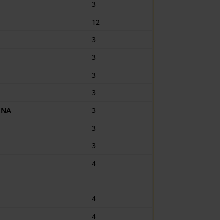
3
12
3
3
3
3
ENA
3
3
3
4
4
4