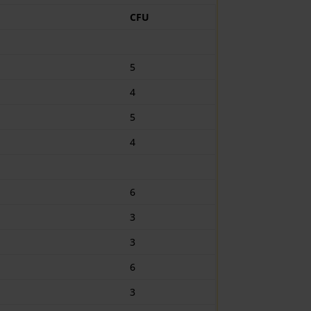
CFU
5
4
5
4
6
3
3
6
3