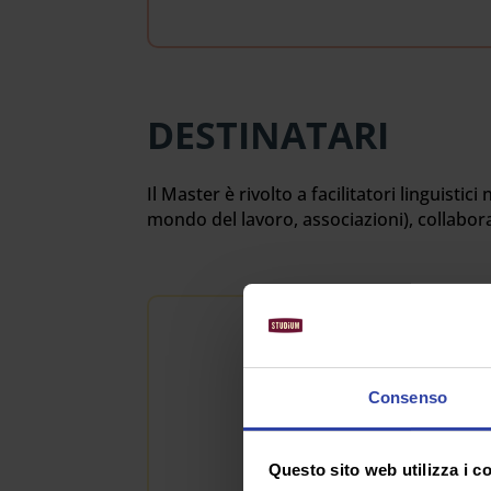
DESTINATARI
Il Master è rivolto a facilitatori linguistic
mondo del lavoro, associazioni), collaborato
O
Il f
Consenso
favo
risp
nell
Questo sito web utilizza i c
prin