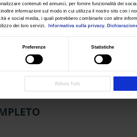
nalizzare contenuti ed annunci, per fornire funzionalità dei socia
are interventi formativi personalizzati, calibrati sulle esigen
inoltre informazioni sul modo in cui utilizza il nostro sito con i 
ronto tra la sua lingua di origine e la lingua seconda in molte
icità e social media, i quali potrebbero combinarle con altre inform
lizzo dei loro servizi.
Informativa sulla privacy.
Dichiarazion
Preferenze
Statistiche
isposta multipla.
lteriore esame da 10 domande inerenti tematiche trasversali
Rifiuta Tutti
MPLETO