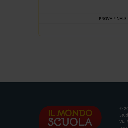
PROVA FINALE
© 2
Stud
Via 