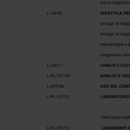
storia linguisti
L-LIN/02
DIDATTICA DE
principi di ling
principi di Lang
metodologia e di
pragmatica inte
L-LIN/17
LINGUE E CUL
L-FIL-LET/10
ANALISI E US
L-ART/06
USO DEL CINEM
L-FIL-LET/12
LABORATORIO 
TIROCINIO FO
L-FIL-LET/12
LINEAMENTI D