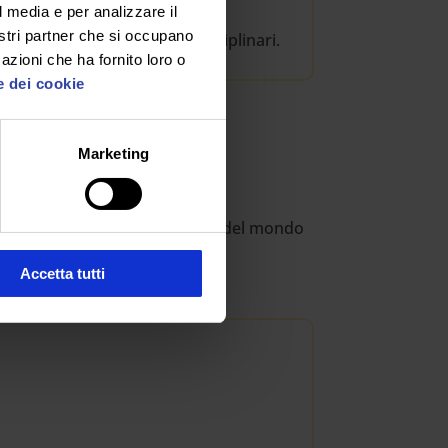
l media e per analizzare il
ze dello studente e basati sul
nostri partner che si occupano
plici situazioni ed ambiti disciplinari.
azioni che ha fornito loro o
e dei cookie
Marketing
 del master e cultura generale del mondo
Accetta tutti