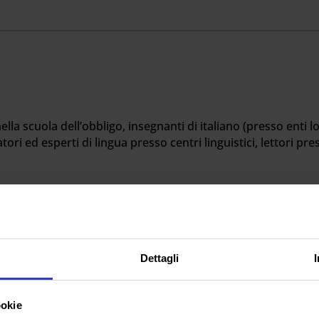
i nella scuola dell’obbligo, insegnanti di italiano (presso enti 
ri ed esperti di lingua presso centri linguistici, lettori press
BIETTIVI
enomeno dell’immigrazione in Italia richiede anche l’interven
Dettagli
rire l’integrazione a livello linguistico e culturale nel conte
onde a questa esigenza permettendo ai partecipanti di acqu
’ambito della didattica interculturale e della didattica dell’
ookie
cipale del corso è fornire le competenze metodologiche e d