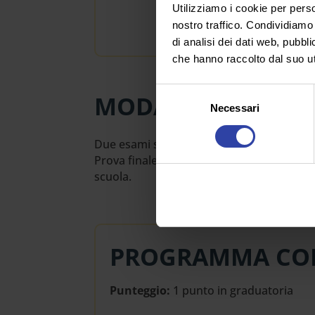
Utilizziamo i cookie per perso
attu
nostro traffico. Condividiamo 
conf
di analisi dei dati web, pubbl
che hanno raccolto dal suo uti
Selezione
MODALITÀ ESAMI
Necessari
del
consenso
Due esami scritti da 30 domande l’uno a r
Prova finale da 1 CFU costituita da un u
scuola.
PROGRAMMA CO
Punteggio:
1 punto in graduatoria