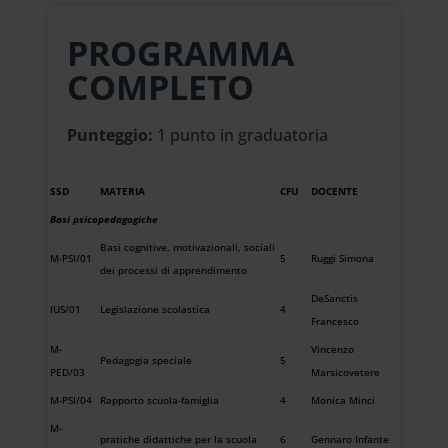
PROGRAMMA
COMPLETO
Punteggio:
1 punto in graduatoria
SSD
MATERIA
CFU
DOCENTE
Basi psicopedagogiche
Basi cognitive, motivazionali, sociali
M-PSI/01
5
Ruggi Simona
dei processi di apprendimento
DeSanctis
IUS/01
Legislazione scolastica
4
Francesco
M-
Vincenzo
Pedagogia speciale
5
PED/03
Marsicovetere
M-PSI/04
Rapporto scuola-famiglia
4
Monica Minci
M-
pratiche didattiche per la scuola
6
Gennaro Infante