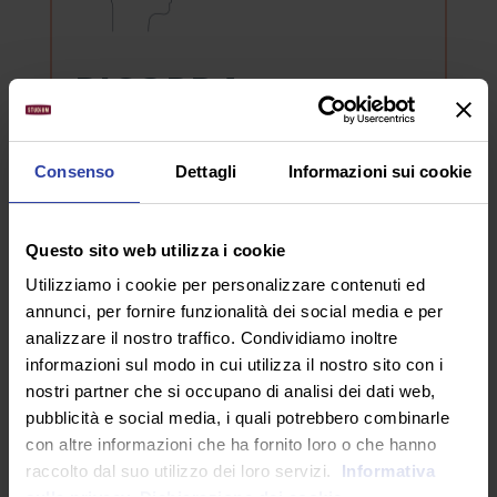
RICORDA
Puoi usufruire del bonus da 500 euro de
Consenso
Dettagli
Informazioni sui cookie
“La Buona Scuola”
per finanziare il tuo
Master nel settore formazione
all’Università eCampus.
Scopri di più!
Questo sito web utilizza i cookie
Utilizziamo i cookie per personalizzare contenuti ed
annunci, per fornire funzionalità dei social media e per
DESTINATARI
analizzare il nostro traffico. Condividiamo inoltre
informazioni sul modo in cui utilizza il nostro sito con i
nostri partner che si occupano di analisi dei dati web,
Il master è rivolto a docenti e aspiranti docenti
pubblicità e social media, i quali potrebbero combinarle
delle scuole di ogni ordine e grado che
con altre informazioni che ha fornito loro o che hanno
intendono acquisire competenze e
raccolto dal suo utilizzo dei loro servizi.
Informativa
metodologie specifiche per individuare i