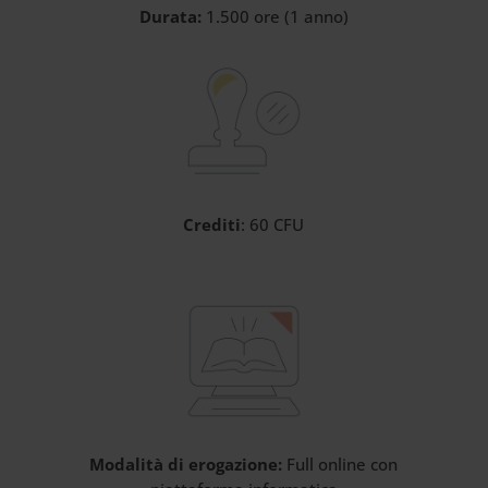
Durata:
1.500 ore (1 anno)
Crediti
: 60 CFU
Modalità di erogazione:
Full online con