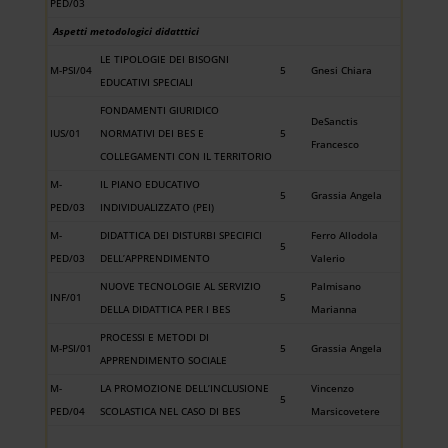
PED/03
Aspetti metodologici didatttici
LE TIPOLOGIE DEI BISOGNI
M-PSI/04
5
Gnesi Chiara
EDUCATIVI SPECIALI
FONDAMENTI GIURIDICO
DeSanctis
IUS/01
NORMATIVI DEI BES E
5
Francesco
COLLEGAMENTI CON IL TERRITORIO
M-
IL PIANO EDUCATIVO
5
Grassia Angela
PED/03
INDIVIDUALIZZATO (PEI)
M-
DIDATTICA DEI DISTURBI SPECIFICI
Ferro Allodola
5
PED/03
DELL’APPRENDIMENTO
Valerio
NUOVE TECNOLOGIE AL SERVIZIO
Palmisano
INF/01
5
DELLA DIDATTICA PER I BES
Marianna
PROCESSI E METODI DI
M-PSI/01
5
Grassia Angela
APPRENDIMENTO SOCIALE
M-
LA PROMOZIONE DELL’INCLUSIONE
Vincenzo
5
PED/04
SCOLASTICA NEL CASO DI BES
Marsicovetere