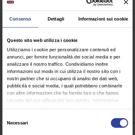
transessuale, poliamorosa e non binaria, Justice
Smith ha una personalità queer e condivide con la
regista l’uso del pronome they per definire sé stesso,
Consenso
Dettagli
Informazioni sui cookie
mentre Bridgette Lundy Paine, aka Jack Haven, si
descrive da sempre «un po’ ragazzo, un po’ ragazza,
un po’ nessuno dei due».
Questo sito web utilizza i cookie
Eppure raccontare «I Saw the TV Glow» come un
Utilizziamo i cookie per personalizzare contenuti ed
manifesto sulla fluidità di genere sarebbe riduttivo
annunci, per fornire funzionalità dei social media e per
perché l’estetica lynchiana di Pink Opaque, da Mr
analizzare il nostro traffico. Condividiamo inoltre
Malinconia col volto-luna dei fratelli Méliès e del video
informazioni sul modo in cui utilizza il nostro sito con i
«Tonight Tonight» degli Smashing Pumpkins, ai suoi
nostri partner che si occupano di analisi dei dati web,
aiutanti à la Sam Raimi, Marco e Polo, e il
pubblicità e social media, i quali potrebbero combinarle
soprannaturale potere telepatico sintetizzato dai
con altre informazioni che ha fornito loro o che hanno
tatuaggi fluo sulle nuche delle eroine, tutto sottolinea
raccolto dal suo utilizzo dei loro servizi.
Informativa
come la televisione abbia rappresentato gli underdog
sulla privacy.
Dichiarazione dei cookie
di dovunque, a volte con dozzinali trame ed effetti
speciali discutibili, ma con dei legami identitari
Selezione
Necessari
supplenti e a volte integralmente sostitutivi di quelli
del
parentali.
consenso