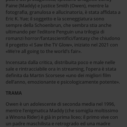
Paine (Maddy) e Justice Smith (Owen), mentre la
fotografia, granulosa e allucinatoria, è stata affidata a
Eric K. Yue; il soggetto e la sceneggiatura sono
sempre della Schoenbrun, che sembra stia anche
ultimando per l’editore Penguin una trilogia di
romanzi horror/fantascientifici/fantasy che chiudono
il progetto «I Saw the TV Glow», iniziato nel 2021 con
«We’re all going to the world’s fair».
Incensata dalla critica, distribuita poco e male nelle
sale e rintracciabile ora in streaming, l’opera è stata
definita da Martin Scorsese «uno dei migliori film
dell’anno, emozionante e psicologicamente potente».
TRAMA
Owen è un adolescente di seconda media nel 1996,
mentre l’enigmatica Maddy (che somiglia moltissimo
a Winona Rider) è già in prima liceo; il primo vive con
un padre maschilista e retrogrado ed una madre