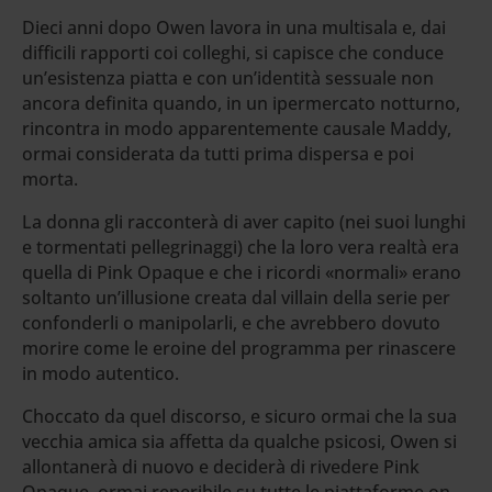
Dieci anni dopo Owen lavora in una multisala e, dai
difficili rapporti coi colleghi, si capisce che conduce
un’esistenza piatta e con un’identità sessuale non
ancora definita quando, in un ipermercato notturno,
rincontra in modo apparentemente causale Maddy,
ormai considerata da tutti prima dispersa e poi
morta.
La donna gli racconterà di aver capito (nei suoi lunghi
e tormentati pellegrinaggi) che la loro vera realtà era
quella di Pink Opaque e che i ricordi «normali» erano
soltanto un’illusione creata dal villain della serie per
confonderli o manipolarli, e che avrebbero dovuto
morire come le eroine del programma per rinascere
in modo autentico.
Choccato da quel discorso, e sicuro ormai che la sua
vecchia amica sia affetta da qualche psicosi, Owen si
allontanerà di nuovo e deciderà di rivedere Pink
Opaque, ormai reperibile su tutte le piattaforme on