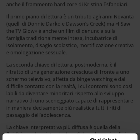
anche il frammento hard core di Kristina Esfandiari.
Il primo piano di lettura è un tributo agli anni Novanta
(quelli di Donnie Darko e Dawson’s Creek) ma «I Saw
the TV Glow» è anche un film di denuncia sulla
famiglia tradizionalmente intesa, incubatrice di
isolamento, disagio scolastico, mortificazione creativa
e omologazione sessuale.
La seconda chiave di lettura, postmoderna, è il
ritratto di una generazione cresciuta di fronte a uno
schermo televisivo, affetta da binge watching e dal
difficile contatto con la realtà, i cui contorni sono così
labili da diventare minoritari rispetto allo sviluppo
narrativo di uno sceneggiato capace di rappresentare
in maniera decisamente più realistica tutti i riti di
passaggio dell’adolescenza.
La chiave interpretativa più diffusa è quella della
fluidità gender, visto che Jane Schoenbrun si definisce