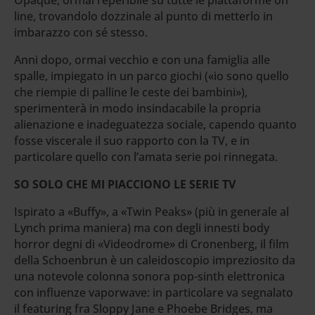
line, trovandolo dozzinale al punto di metterlo in
imbarazzo con sé stesso.
Anni dopo, ormai vecchio e con una famiglia alle
spalle, impiegato in un parco giochi («io sono quello
che riempie di palline le ceste dei bambini»),
sperimenterà in modo insindacabile la propria
alienazione e inadeguatezza sociale, capendo quanto
fosse viscerale il suo rapporto con la TV, e in
particolare quello con l’amata serie poi rinnegata.
SO SOLO CHE MI PIACCIONO LE SERIE TV
Ispirato a «Buffy», a «Twin Peaks» (più in generale al
Lynch prima maniera) ma con degli innesti body
horror degni di «Videodrome» di Cronenberg, il film
della Schoenbrun è un caleidoscopio impreziosito da
una notevole colonna sonora pop-sinth elettronica
con influenze vaporwave: in particolare va segnalato
il featuring fra Sloppy Jane e Phoebe Bridges, ma