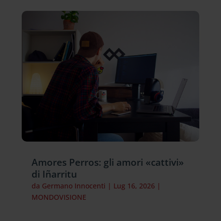
Amores Perros: gli amori «cattivi»
di Iñarritu
da
Germano Innocenti
|
Lug 16, 2026
|
MONDOVISIONE