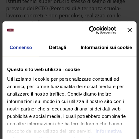
istituti tecnici superiori»; lo stesso disegno di legge
prevede dei PCTO (Percorsi di Alternanza scuola-
lavoro) concreti e non pericolosi, realizzati con le
industrie di riferimento, ma per trovare applicazioni
concrete, un orario definito e gli adeguati
finanziamenti, bisognerà prima riformare gli istituti
agrari (tecnici e professionali), renderli funzionali e
Consenso
Dettagli
Informazioni sui cookie
provvisti di laboratori.
Se da un lato, la spinta sull’agrario e sugli istituti
Questo sito web utilizza i cookie
tecnici e professionali è doverosa, non solo per
sottrarre i giovani all’inedia e i post-giovani alle facili
Utilizziamo i cookie per personalizzare contenuti ed
lusinghe del reddito di cittadinanza, ma anche per
annunci, per fornire funzionalità dei social media e per
colmare lo storico gap fra istruzione e mondo del
analizzare il nostro traffico. Condividiamo inoltre
lavoro, che caratterizza il sistema Italia ormai da
informazioni sul modo in cui utilizza il nostro sito con i
troppi anni, dall’altro il rischio autarchico
nostri partner che si occupano di analisi dei dati web,
dell’accerchiamento sa di acque lacustri e di una
pubblicità e social media, i quali potrebbero combinarle
narrazione stiticamente aggrappata non alla
con altre informazioni che ha fornito loro o che hanno
tradizione ma alla riduzione macchiettistica di
raccolto dal suo utilizzo dei loro servizi.
Informativa
un’eredità troppo ampia da limitarsi alla propria
sulla privacy.
Dichiarazione dei cookie