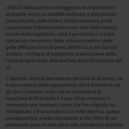
I filtri di bellezza che «correggono» le imperfezioni
virandole verso un modello unificato e ben preciso
(naso piccolo, pelle chiara, labbra carnose), e che
rappresenta il diktat estetico non solo della società
occidentale/capitalista, visto il pericoloso e a volte
canceroso fenomeno dello «sbiancamento» della
pelle diffusosi in molti paesi dell’Africa e del Sud Est
asiatico, rischiano di inghiottire la percezione della
realtà proprio nella delicata fase della formazione del
sé.
L’identità, che è la percezione che si ha di sé stessi, ha
il suo rovescio nella reputazione, che è il modo in cui
gli altri ci vedono, e non serve scomodare le
maschere di Pirandello e il suo «Uno, nessuno e
centomila» per rendersi conto che l’era digitale ha
moltiplicato e frantumato l’io in mille identità, spesso
sovrapponibili, a volte dissonanti, e che i filtri di cui
parlavamo poco fa non sono solo di bellezza: durante