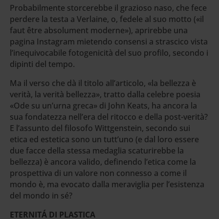
Probabilmente storcerebbe il grazioso naso, che fece
perdere la testa a Verlaine, o, fedele al suo motto («il
faut être absolument moderne»), aprirebbe una
pagina Instagram mietendo consensi a strascico vista
l’inequivocabile fotogenicità del suo profilo, secondo i
dipinti del tempo.
Ma il verso che dà il titolo all’articolo, «la bellezza è
verità, la verità bellezza», tratto dalla celebre poesia
«Ode su un’urna greca» di John Keats, ha ancora la
sua fondatezza nell’era del ritocco e della post-verità?
E l’assunto del filosofo Wittgenstein, secondo sui
etica ed estetica sono un tutt’uno (e dal loro essere
due facce della stessa medaglia scaturirebbe la
bellezza) è ancora valido, definendo l’etica come la
prospettiva di un valore non connesso a come il
mondo è, ma evocato dalla meraviglia per l’esistenza
del mondo in sé?
ETERNITÁ DI PLASTICA