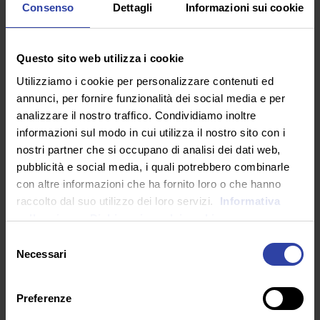
L’altro filtro che agisce sul flusso degli eventi è
Consenso
Dettagli
Informazioni sui cookie
temporale, per cui fotografiamo o filmiamo tutto per
poi rivederlo in seguito (cosa che raramente accade),
e questo per donarci l’illusione di poter controllare il
Questo sito web utilizza i cookie
tempo, come la chirurgia plastica è il grottesco e
Utilizziamo i cookie per personalizzare contenuti ed
fallimentare tentativo di ingannare l’invecchiamento e
annunci, per fornire funzionalità dei social media e per
la caducità del corpo.
analizzare il nostro traffico. Condividiamo inoltre
Eppure, l’imitazione e l’adesione a dei modelli
informazioni sul modo in cui utilizza il nostro sito con i
prestabiliti è parte dell’adolescenza da sempre, ed è
nostri partner che si occupano di analisi dei dati web,
ovvio che una società così tecnologicamente avanzata
pubblicità e social media, i quali potrebbero combinarle
sforni miti edibili un tanto al chilo, ma la differenza
con altre informazioni che ha fornito loro o che hanno
(nel senso del differire) rispetto all’era predigitale è
raccolto dal suo utilizzo dei loro servizi.
Informativa
che oggi l’adesione avviene solo per canoni estetici, in
sulla privacy.
Dichiarazione dei cookie
modo acritico, e senza alcuna dialettica o scavo
Selezione
interiore.
Necessari
del
Il primo parametro del successo (e della
consenso
mercificazione) è la misurabilità e il dualismo del like
Preferenze
è la perfetta sintesi dell’onnipresente e dilagante