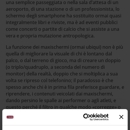
una semplice passeggiata o nella sala d’attesa di un
aeroporto, di una stazione o di un professionista, lo
schermo degli smartphone ha sostituito ormai quasi
integralmente libri e riviste, ma è ad eventi pubblici
come concerti o partite di calcio che si assiste a una
vera e propria mutazione antropologica.
La funzione dei maxischermi (ormai ubiqui) non è più
quella di migliorare la visuale di chi è lontano dal
palco, o dal terreno di gioco, ma di creare un doppio
(o triplo/quadruplo, a seconda del numero di
monitor) della realtà, doppio che si moltiplica a sua
volta se ripreso col telefonino; il paradosso è che
spesso anche chi è in prima fila preferisce guardare, e
riprendere, i contenuti veicolati dai maxischermi,
dando persino le spalle ai performer o agli atleti, e
questo perché il filtro in qualche modo «corregge» o
«migliora» l’immagine e lo fa a tal punto che la
finzione ormai sostituisce la realtà.