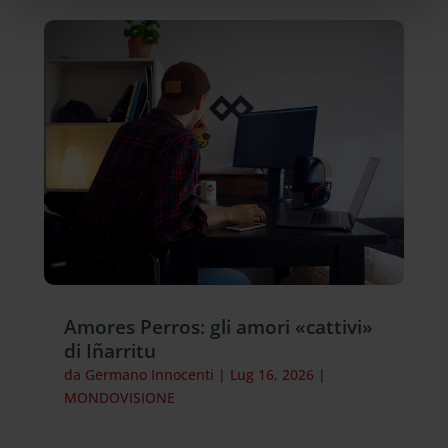
Amores Perros: gli amori «cattivi»
di Iñarritu
da
Germano Innocenti
|
Lug 16, 2026
|
MONDOVISIONE