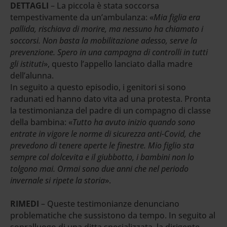
DETTAGLI
– La piccola è stata soccorsa
tempestivamente da un’ambulanza: «
Mia figlia era
pallida, rischiava di morire, ma nessuno ha chiamato i
soccorsi. Non basta la mobilitazione adesso, serve la
prevenzione. Spero in una campagna di controlli in tutti
gli istituti
», questo l’appello lanciato dalla madre
dell’alunna.
In seguito a questo episodio, i genitori si sono
radunati ed hanno dato vita ad una protesta. Pronta
la testimonianza del padre di un compagno di classe
della bambina: «
Tutto ha avuto inizio quando sono
entrate in vigore le norme di sicurezza anti-Covid, che
prevedono di tenere aperte le finestre. Mio figlio sta
sempre col dolcevita e il giubbotto, i bambini non lo
tolgono mai. Ormai sono due anni che nel periodo
invernale si ripete la storia
».
RIMEDI
– Queste testimonianze denunciano
problematiche che sussistono da tempo. In seguito al
sopralluogo di una ditta specializzata, la dirigente