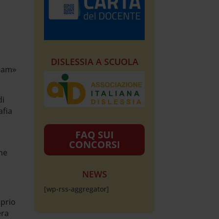
DISLESSIA A SCUOLA
ream»
di
afia
FAQ SUI
CONCORSI
he
NEWS
[wp-rss-aggregator]
oprio
era