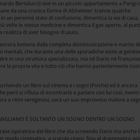
rnardo Bertolucci) vive in un piccolo appartamento a Parigi 
imane da una cronica forma di Alzheimer: tranne qualche
e in un perenne stato di confusione, dimentica la via di casa
più volte le stesse medicine e dimentica il gas aperto, al pun
 realizza di aver bisogno di aiuto.
 ancora lontano dalla completa disintossicazione e marito d
i mentali, che durante una delle sporadiche visite ai genitor
adre in una struttura specializzata, ma né Dario né Françoise
re la propria vita e tutto ciò che hanno pazientemente cost
scrivendo un libro sul cinema e i sogni (Psiche) ed è ancora
e però si rifiuta di incontrarlo e parlare con lui così, mentr
iora a ritmi vertiginosi, sarà un suo improvviso malore a se
SOMIGLIAMO È SOLTANTO UN SOGNO DENTRO UN SOGNO
frase ispiratrice del libro che sta scrivendo Dario ma anche l
a in modo rizomatico, a scatole cinesi, fino al drammatico ep