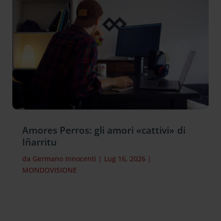
Amores Perros: gli amori «cattivi» di
Iñarritu
da
Germano Innocenti
|
Lug 16, 2026
|
MONDOVISIONE