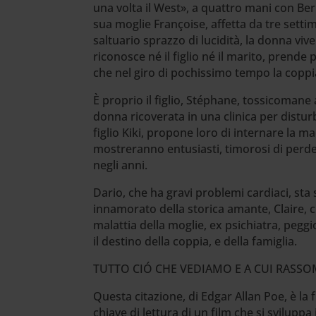
una volta il West», a quattro mani con Be
sua moglie Françoise, affetta da tre sett
saltuario sprazzo di lucidità, la donna viv
riconosce né il figlio né il marito, prende 
che nel giro di pochissimo tempo la coppia
È proprio il figlio, Stéphane, tossicomane
donna ricoverata in una clinica per disturb
figlio Kiki, propone loro di internare la m
mostreranno entusiasti, timorosi di perde
negli anni.
Dario, che ha gravi problemi cardiaci, sta 
innamorato della storica amante, Claire, ch
malattia della moglie, ex psichiatra, pegg
il destino della coppia, e della famiglia.
TUTTO CIÓ CHE VEDIAMO E A CUI RAS
Questa citazione, di Edgar Allan Poe, è la 
chiave di lettura di un film che si svilupp