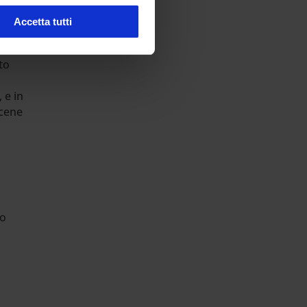
ente
Accetta tutti
to
 e in
scene
no