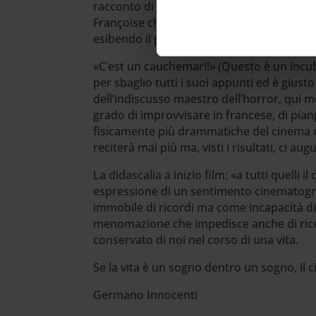
racconto di William Burroughs, una spiral
Françoise che, da ex psichiatra, è ancora 
esibendo il proprio tesserino di medico.
«C’est un cauchemar!!» (Questo è un incub
per sbaglio tutti i suoi appunti ed è gius
dell’indiscusso maestro dell’horror, qui 
grado di improvvisare in francese, di pia
fisicamente più drammatiche del cinema 
reciterà mai più ma, visti i risultati, ci au
La didascalia a inizio film: «a tutti quelli
espressione di un sentimento cinematogr
immobile di ricordi ma come incapacità di
menomazione che impedisce anche di ricon
conservato di noi nel corso di una vita.
Se la vita è un sogno dentro un sogno, il c
Germano Innocenti