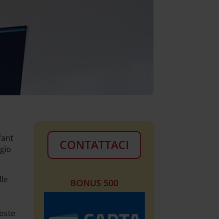
fant
CONTATTACI
ggio
lle
BONUS 500
poste