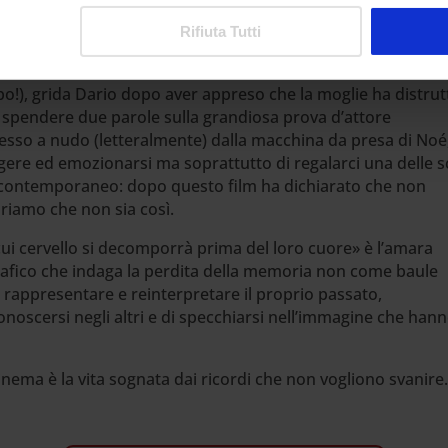
e di denuncia clinica fondata anche sulla professione di
in grado di ottenere tutti i farmaci che desidera semplicem
Rifiuta Tutti
o!), grida Dario dopo aver appreso che la moglie ha distrut
to spendere due parole sulla grandiosa prova d’attore
messo a nudo (letteralmente) dalla macchina da presa di Noé,
ngere ed emozionarsi ma soprattutto di regalarci una delle 
contemporaneo: dopo questo film ha dichiarato che non
guriamo che non sia così.
 il cui cervello si decomporrà prima del loro cuore» è l’amara
afico che indaga la perdita della memoria non come baule
 rappresentare e reinterpretare il proprio passato,
oscersi negli altri e di specchiarsi nell’immagine che han
inema è la vita sognata dai ricordi che non vogliono svanire.