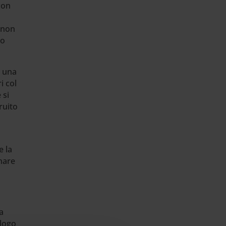
con
, non
to
i una
i col
 si
ruito
e la
gnare
a
ilogo