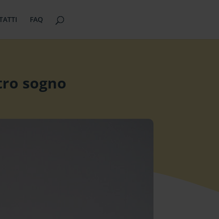
TATTI
FAQ
ltro sogno