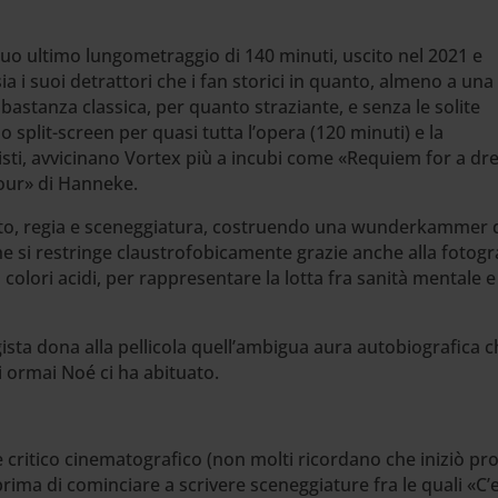
 suo ultimo lungometraggio di 140 minuti, uscito nel 2021 e
a i suoi detrattori che i fan storici in quanto, almeno a una
astanza classica, per quanto straziante, e senza le solite
lo split-screen per quasi tutta l’opera (120 minuti) e la
isti, avvicinano Vortex più a incubi come «Requiem for a d
mour» di Hanneke.
etto, regia e sceneggiatura, costruendo una wunderkammer 
he si restringe claustrofobicamente grazie anche alla fotogr
colori acidi, per rappresentare la lotta fra sanità mentale e
sta dona alla pellicola quell’ambigua aura autobiografica c
ui ormai Noé ci ha abituato.
e critico cinematografico (non molti ricordano che iniziò pr
prima di cominciare a scrivere sceneggiature fra le quali «C’