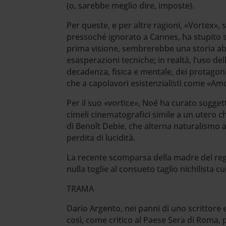
(o, sarebbe meglio dire, imposte).
Per queste, e per altre ragioni, «Vortex»,
pressoché ignorato a Cannes, ha stupito si
prima visione, sembrerebbe una storia abb
esasperazioni tecniche; in realtà, l’uso del
decadenza, fisica e mentale, dei protagon
che a capolavori esistenzialisti come «A
Per il suo «vortice», Noé ha curato sogg
cimeli cinematografici simile a un utero c
di Benoît Debie, che alterna naturalismo a 
perdita di lucidità.
La recente scomparsa della madre del regi
nulla toglie al consueto taglio nichilista c
TRAMA
Dario Argento, nei panni di uno scrittore 
così, come critico al Paese Sera di Roma, 