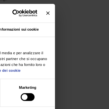
creen
Informazioni sui cookie
 deve
l media e per analizzare il
nostri partner che si occupano
o di
azioni che ha fornito loro o
 che
e dei cookie
l
i,
o la
Marketing