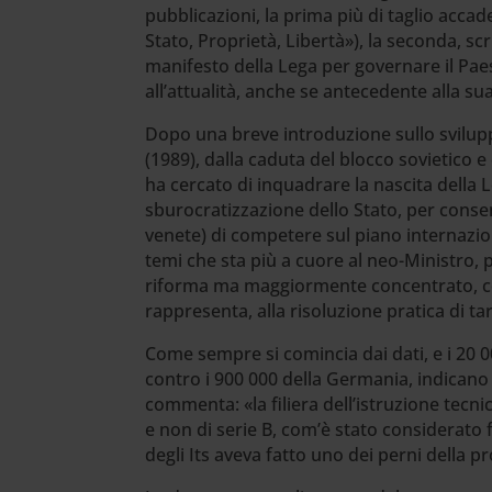
pubblicazioni, la prima più di taglio acca
Stato, Proprietà, Libertà»), la seconda, sc
manifesto della Lega per governare il Pae
all’attualità, anche se antecedente alla s
Dopo una breve introduzione sullo sviluppo
(1989), dalla caduta del blocco sovietico e
ha cercato di inquadrare la nascita della 
sburocratizzazione dello Stato, per consen
venete) di competere sul piano internaziona
temi che sta più a cuore al neo-Ministro,
riforma ma maggiormente concentrato, com
rappresenta, alla risoluzione pratica di ta
Come sempre si comincia dai dati, e i 20 000 
contro i 900 000 della Germania, indicano
commenta: «la filiera dell’istruzione tecn
e non di serie B, com’è stato considerato f
degli Its aveva fatto uno dei perni della pro