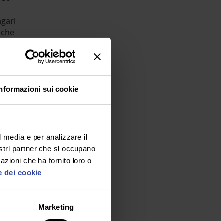
agari
nche
a
ità
Informazioni sui cookie
p
a
AGI)
l media e per analizzare il
data
nostri partner che si occupano
)
azioni che ha fornito loro o
o
e dei cookie
te
Marketing