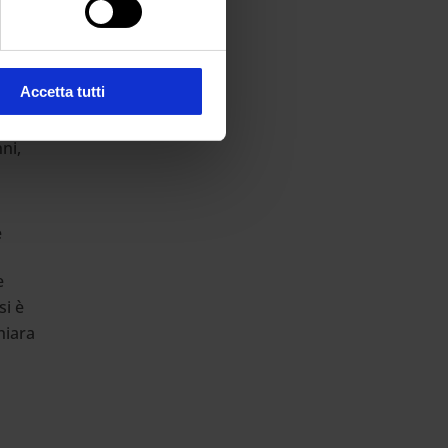
ne e
Accetta tutti
ni,
e
e
si è
hiara