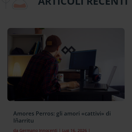
ARTICOLI RECENTI
Amores Perros: gli amori «cattivi» di
Iñarritu
da
Germano Innocenti
|
Lug 16, 2026
|