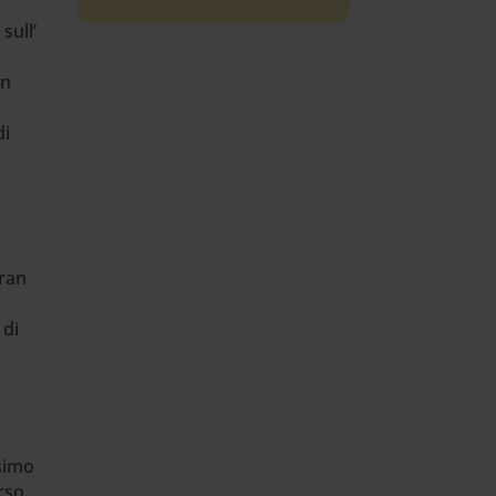
sull’
in
di
gran
 di
esimo
rso