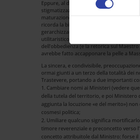
Eppure, al di là delle critiche di metodo ri
stigmatizzazione pubblica e l’umiliazione
maturazione di un ragazzo, per quanto vi
ricorda la biopolitica di Foucault, con la 
gerarchizzare, ricompensare» ogni stude
utilitaristico, me rendendone il corpo la do
dell’obbedienza (e la retorica sul Maestro 
avrebbe fatto accapponare la pelle a Mass
La sincera, e condivisibile, preoccupazion
ormai giunti a un terzo della totalità dei n
Trastevere, portando a due importanti co
Cambiare nomi ai Ministeri (vedere quel
della tutela del territorio, e poi Ministero
aggiunta la locuzione «e del merito») non
cosmesi politica;
Umiliare qualcuno significa mortificarlo 
timore reverenziale e preconcetto verso l’a
concetto attribuitole dal Ministro: forse 