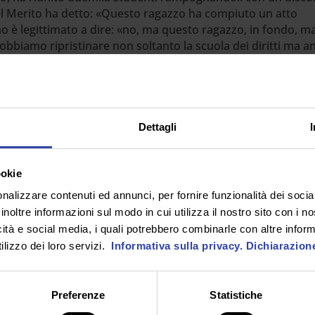
 del Merito ha detto: «Questo ragazzo ha compiuto un atto
è legittimato a dire: «no, ma questo ragazzo, in fondo, m
obbiamo ripristinare non soltanto la scuola dei diritti ma a
e i lavori socialmente utili, perché soltanto lavorando per l
miliandosi anche, evviva l’umiliazione che è un fattore
ione della personalità […] è lui che si prende la responsabil
Dettagli
o Sinopoli (Flc Cgil), mentre il presidente dei presidi di An
ndo che l’idea dei lavori socialmente utili è già presente d
ti, sia delle Medie che delle Superiori, e inoltre Giannelli (
ookie
 per gesti penalmente rilevanti o di estrema gravità.
nalizzare contenuti ed annunci, per fornire funzionalità dei socia
ei beni pubblici e al recupero dell’autorevolezza dei docenti, 
inoltre informazioni sul modo in cui utilizza il nostro sito con i 
zza di ruolo, ma anche da un’adeguata (alla media europea
icità e social media, i quali potrebbero combinarle con altre inform
i istituire un apposito tavolo di lavoro che si occupi propri
lizzo dei loro servizi.
Informativa sulla privacy.
Dichiarazion
 psicologico presente in ogni scuola e della copertura costan
insegnante, vista la traumaticità dei cambiamenti e delle
sostegno.
Preferenze
Statistiche