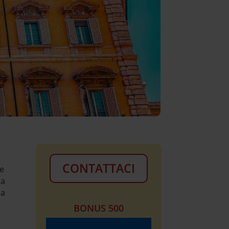
CONTATTACI
 e
ha
la
BONUS 500