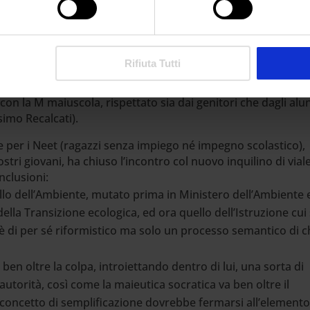
volte al Ministro, entrando invece nel merito, che la
 possano essere considerati strumenti di responsabilizzazio
olento o instabile, sembra un concetto novecentesco che
scuola vista come sistema seriale in grado di «sorvegliare,
Rifiuta Tutti
nte, aumentandone le potenzialità in senso meramente
cile argilla su cui la microfisica del potere incide lo stigma
con la M maiuscola, rispettato sia dai genitori che dagli alun
imo Recalcati).
e per i Neet (ragazzi senza impiego né impegno scolastico),
ostri giovani, ha chiuso l’incontro col nuovo inquilino di vial
nclusioni:
lo dell’Ambiente, mutato prima in Ministero dell’Ambiente 
 della Transizione ecologica, ed ora quello dell’Istruzione cui 
 è di per sé riformistico ma solo un processo semantico di c
ben oltre la colpa, introiettando dentro di lui, una sorta di
utorità, così come la maieutica socratica va ben oltre il
il concetto di semplificazione dovrebbe fermarsi all’elemento