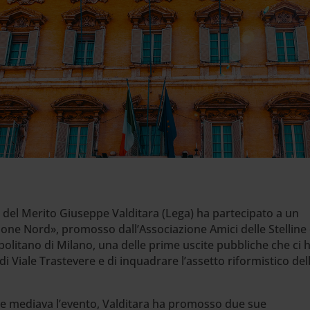
 e del Merito Giuseppe Valditara (Lega) ha partecipato a un
ione Nord», promosso dall’Associazione Amici delle Stelline
opolitano di Milano, una delle prime uscite pubbliche che ci 
i Viale Trastevere e di inquadrare l’assetto riformistico del
he mediava l’evento, Valditara ha promosso due sue