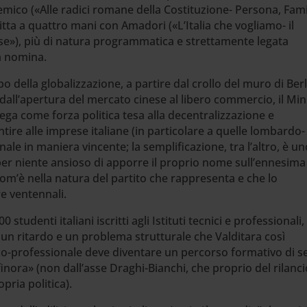
demico («Alle radici romane della Costituzione- Persona, Fami
ritta a quattro mani con Amadori («L’Italia che vogliamo- il
se»), più di natura programmatica e strettamente legata
ua nomina.
 della globalizzazione, a partire dal crollo del muro di Ber
 dall’apertura del mercato cinese al libero commercio, il Min
Lega come forza politica tesa alla decentralizzazione e
tire alle imprese italiane (in particolare a quelle lombardo-
le in maniera vincente; la semplificazione, tra l’altro, è un
 per niente ansioso di apporre il proprio nome sull’ennesima
’è nella natura del partito che rappresenta e che lo
re ventennali.
studenti italiani iscritti agli Istituti tecnici e professionali,
 un ritardo e un problema strutturale che Valditara così
ico-professionale deve diventare un percorso formativo di se
inora» (non dall’asse Draghi-Bianchi, che proprio del rilanci
pria politica).