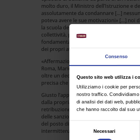
molto duro, il Ministro dell’Istruzione e
assolutamente da condannare […] nessuno 
poteva avere le sue motivazioni» […] noi d
la scuola dei doveri. Quel ragazzo deve far
collettività, per la comunità scolastica, u
fondamentale della crescita e della costruz
dei propri atti».
Consenso
«Affermazioni paternalistiche» per Francesc
Roma, Mario Rusconi, è intervenuto ricorda
oltre un decennio sullo Statuto degli studen
Questo sito web utilizza i c
precisa che tale sanzione non può attuarsi
Utilizziamo i cookie per perso
Giusto l’appello di Valditara al rispetto d
nostro traffico. Condividiamo 
dalla propria preparazione e consapevole
di analisi dei dati web, pubbl
retribuzione economica, così come l’idea d
che hanno raccolto dal suo uti
delle sanzioni, di un servizio di supporto
del posto di lavoro da parte dello stesso 
Selezione
intermittenze in itinere, soprattutto nel 
Necessari
del
consenso