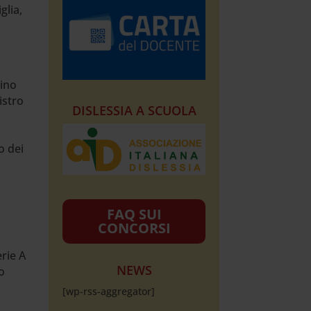
glia,
lino
istro
DISLESSIA A SCUOLA
o dei
FAQ SUI
CONCORSI
rie A
NEWS
o
[wp-rss-aggregator]