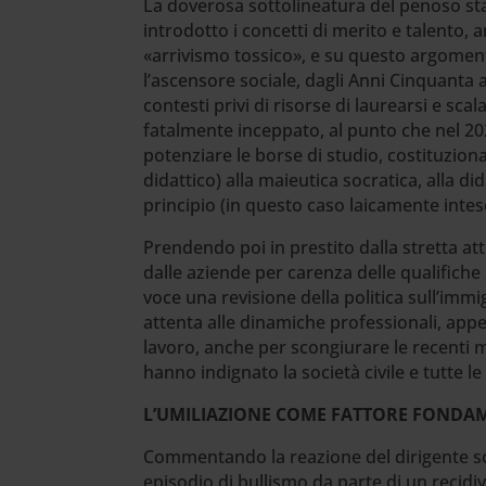
La doverosa sottolineatura del penoso stato
introdotto i concetti di merito e talento, a
«arrivismo tossico», e su questo argomen
l’ascensore sociale, dagli Anni Cinquanta 
contesti privi di risorse di laurearsi e s
fatalmente inceppato, al punto che nel 2022
potenziare le borse di studio, costituzio
didattico) alla maieutica socratica, alla did
principio (in questo caso laicamente intes
Prendendo poi in prestito dalla stretta att
dalle aziende per carenza delle qualifich
voce una revisione della politica sull’immi
attenta alle dinamiche professionali, appe
lavoro, anche per scongiurare le recenti 
hanno indignato la società civile e tutte l
L’UMILIAZIONE COME FATTORE FONDAM
Commentando la reazione del dirigente sco
episodio di bullismo da parte di un recid