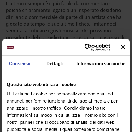
L’ultimo esempio è il più facile da commentare,
poiché chiaramente legato a un insperato desiderio
di rilancio commerciale da parte di un artista che ha
giocato da tempo le sue ultime fiches, limitandoci
semmai a criticare i gusti musicali del prossimo
presidente del consiglio (anche se da «a noi!» a «Su di
noi» il passo è stato brevissimo), mentre diventa più
interessante il capitolo Radiofreccia.
Già, perché Liga and co non lamentano solo la
Consenso
Dettagli
Informazioni sui cookie
violazione del diritto d’autore, ma la loro presunta
«adesione al contenuto del messaggio» da cui
«radicalmente si dissociano», dichiarando, e manco
Questo sito web utilizza i cookie
tanto velatamente, che il verde del Carroccio non è il
Utilizziamo i cookie per personalizzare contenuti ed
loro colore preferito, e non lo sarà nemmeno nel
annunci, per fornire funzionalità dei social media e per
silenzio votivo delle urne.
analizzare il nostro traffico. Condividiamo inoltre
Liga vs Lega.
informazioni sul modo in cui utilizza il nostro sito con i
nostri partner che si occupano di analisi dei dati web,
Eppure, col senno di poi (di cui son piene le fosse,
pubblicità e social media, i quali potrebbero combinarle