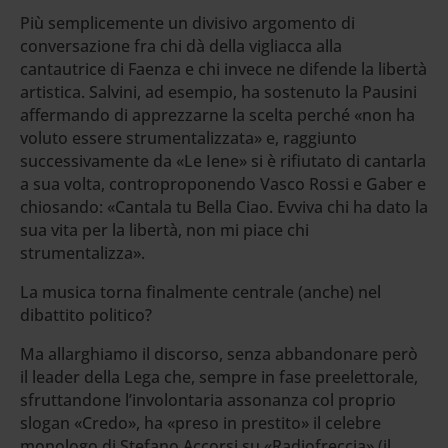
Più semplicemente un divisivo argomento di
conversazione fra chi dà della vigliacca alla
cantautrice di Faenza e chi invece ne difende la libertà
artistica. Salvini, ad esempio, ha sostenuto la Pausini
affermando di apprezzarne la scelta perché «non ha
voluto essere strumentalizzata» e, raggiunto
successivamente da «Le Iene» si è rifiutato di cantarla
a sua volta, controproponendo Vasco Rossi e Gaber e
chiosando: «Cantala tu Bella Ciao. Evviva chi ha dato la
sua vita per la libertà, non mi piace chi
strumentalizza».
La musica torna finalmente centrale (anche) nel
dibattito politico?
Ma allarghiamo il discorso, senza abbandonare però
il leader della Lega che, sempre in fase preelettorale,
sfruttandone l’involontaria assonanza col proprio
slogan «Credo», ha «preso in prestito» il celebre
monologo di Stefano Accorsi su «Radiofreccia» (il