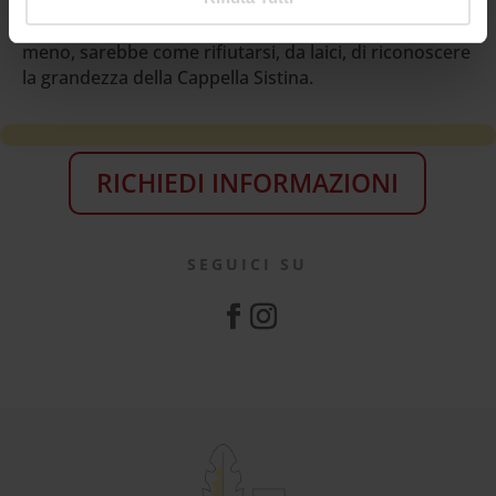
come la trap sta alla Resilienza), al punto che rifiutarsi
di intonarla per le successive appropriazioni, debite o
meno, sarebbe come rifiutarsi, da laici, di riconoscere
la grandezza della Cappella Sistina.
RICHIEDI INFORMAZIONI
SEGUICI SU