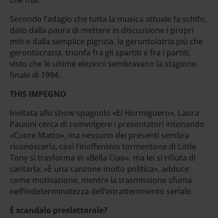
che mai.
Secondo l’adagio che tutta la musica attuale fa schifo,
dato dalla paura di mettere in discussione i propri
miti o dalla semplice pigrizia, la gerontolatria più che
gerontocrazia, trionfa fra gli spartiti e fra i partiti,
visto che le ultime elezioni sembravano la stagione
finale di 1994.
THIS IMPEGNO
Invitata allo show spagnolo «El Hormiguero», Laura
Pausini cerca di coinvolgere i presentatori intonando
«Cuore Matto», ma nessuno dei presenti sembra
riconoscerla, così l’inoffensivo tormentone di Little
Tony si trasforma in «Bella Ciao», ma lei si rifiuta di
cantarla: «È una canzone molto politica», adduce
come motivazione, mentre la trasmissione sfuma
nell’indeterminatezza dell’intrattenimento seriale.
È scandalo preelettorale?