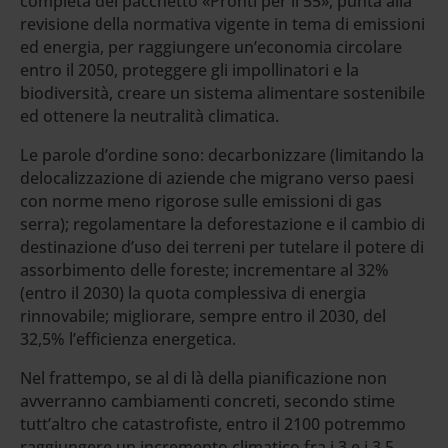
completa del pacchetto «Pronti per il 55», punta alla
revisione della normativa vigente in tema di emissioni
ed energia, per raggiungere un’economia circolare
entro il 2050, proteggere gli impollinatori e la
biodiversità, creare un sistema alimentare sostenibile
ed ottenere la neutralità climatica.
Le parole d’ordine sono: decarbonizzare (limitando la
delocalizzazione di aziende che migrano verso paesi
con norme meno rigorose sulle emissioni di gas
serra); regolamentare la deforestazione e il cambio di
destinazione d’uso dei terreni per tutelare il potere di
assorbimento delle foreste; incrementare al 32%
(entro il 2030) la quota complessiva di energia
rinnovabile; migliorare, sempre entro il 2030, del
32,5% l’efficienza energetica.
Nel frattempo, se al di là della pianificazione non
avverranno cambiamenti concreti, secondo stime
tutt’altro che catastrofiste, entro il 2100 potremmo
raggiungere un incremento climatico fra i 3 e i 3,5