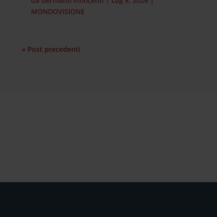
da
Germano Innocenti
|
Lug 8, 2026
|
MONDOVISIONE
« Post precedenti