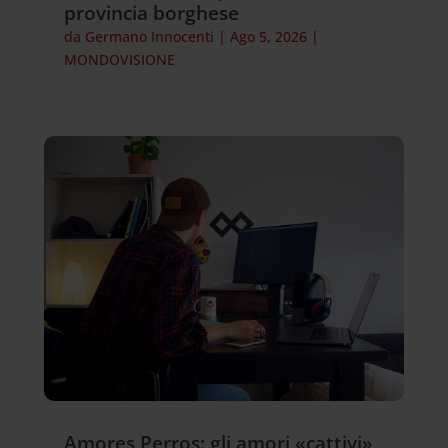
provincia borghese
da
Germano Innocenti
|
Ago 5, 2026
|
MONDOVISIONE
Amores Perros: gli amori «cattivi»