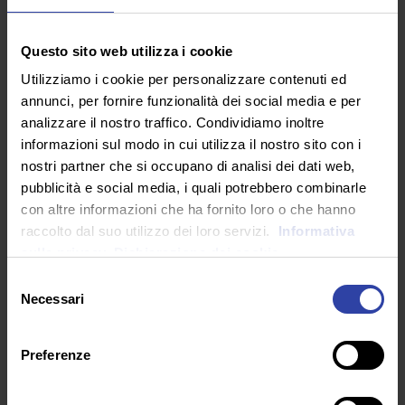
include, ma al di là dei fattori storico-culturali, lo
scioglimento dei ghiacciai alpini potrebbe portare a
Questo sito web utilizza i cookie
disastrose e trasversali conseguenze:
Utilizziamo i cookie per personalizzare contenuti ed
Emergenza idrica;
annunci, per fornire funzionalità dei social media e per
Il rischio di scongelamento del permafrost, che ha
analizzare il nostro traffico. Condividiamo inoltre
già provocato diversi crolli;
informazioni sul modo in cui utilizza il nostro sito con i
Grossi problemi all’agricoltura, e in particolare alle
nostri partner che si occupano di analisi dei dati web,
colture di mais e riso che richiedono un ingente
pubblicità e social media, i quali potrebbero combinarle
consumo d’acqua e sono molto diffuse in Pianura
con altre informazioni che ha fornito loro o che hanno
raccolto dal suo utilizzo dei loro servizi.
Informativa
Padana;
sulla privacy.
Dichiarazione dei cookie
Propagazione di incendi, che in Italia sono
soprattutto montani;
Selezione
Necessari
del
La formazione di laghetti glaciali dagli argini
consenso
instabili, a rischio di esondazione per le comunità a
valle;
Preferenze
La biodiversità: ci sono specie endemiche sensibili
ai cambiamenti climatici improvvisi e lo scioglimento