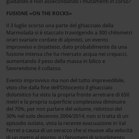
guidando e non assecondando i mutamenti in corso?
FUSIONE «ON THE ROCKS»
Il 3 luglio scorso una parte del ghiacciaio della
Marmolada si è staccato travolgendo a 300 chilometri
orari svariate cordate di alpinisti, un evento
improvviso e (in)atteso, dato probabilmente da una
fusione intensa che ha riversato acqua nei crepacci,
aumentando il peso della massa in bilico e
favorendone il collasso.
Evento improvviso ma non del tutto imprevedibile,
visto che dalla fine dell’Ottocento il ghiacciaio
dolomitico ha visto la propria fronte arretrare di 650
metri e la propria superficie complessiva diminuire
del 70%, per non parlare del volume, ridottosi del
30% nel solo decennio 2004/2014; non si tratta di un
episodio isolato, vista la recente evacuazione in Val
Ferret a causa di un seracco che si muove alla velocità
di un metro al giorno, o i fenomeni di scioglimento