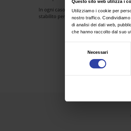
Questo sito web utilizza i c
In ogni caso, l’importo per i lavoratori pu
Utilizziamo i cookie per perso
stabilito per venerdì 22 luglio. In quei gio
nostro traffico. Condividiamo 
di analisi dei dati web, pubbl
che hanno raccolto dal suo uti
Selezione
Necessari
del
consenso