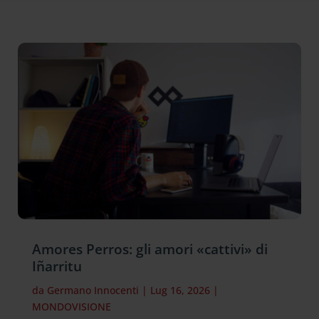
Amores Perros: gli amori «cattivi» di
Iñarritu
da
Germano Innocenti
|
Lug 16, 2026
|
MONDOVISIONE