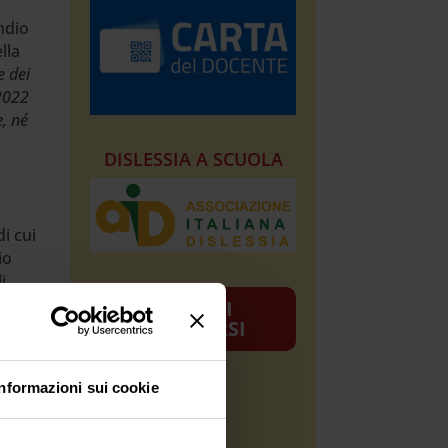
ndio
lla
e dei
 2022
, né
DISLESSIA A SCUOLA
i cui
io
i
FAQ SUI
CONCORSI
ndi
NEWS
Informazioni sui cookie
i di
mate
[wp-rss-aggregator]