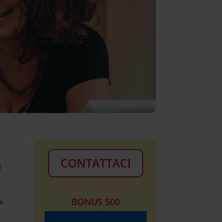
CONTATTACI
l
BONUS 500
a