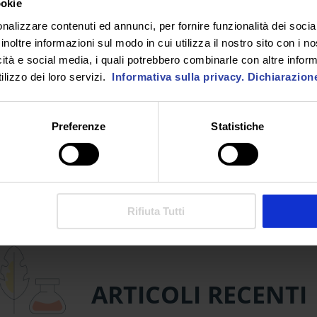
ookie
bblici del settore scolastico a tempo indeterminato è stato
nalizzare contenuti ed annunci, per fornire funzionalità dei socia
rni anche il cedolino sarà visibile nell’area personale di NoiPA
inoltre informazioni sul modo in cui utilizza il nostro sito con i 
icità e social media, i quali potrebbero combinarle con altre inform
RICHIEDI INFORMAZIONI
lizzo dei loro servizi.
Informativa sulla privacy.
Dichiarazion
Preferenze
Statistiche
SEGUICI SU
Rifiuta Tutti
ARTICOLI RECENTI