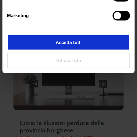
ARTICOLI RECENTI
Marketing
Accetta tutti
Rifiuta Tutti
Gioia: le illusioni perdute della
provincia borghese