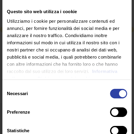
se non per il presente quantomeno per la sicurezza di
un futuro migliore, soprattutto per chi non gode del
Questo sito web utilizza i cookie
lusso sfrenato dei top players.
Utilizziamo i cookie per personalizzare contenuti ed
annunci, per fornire funzionalità dei social media e per
analizzare il nostro traffico. Condividiamo inoltre
RICHIEDI INFORMAZIONI
informazioni sul modo in cui utilizza il nostro sito con i
nostri partner che si occupano di analisi dei dati web,
pubblicità e social media, i quali potrebbero combinarle
con altre informazioni che ha fornito loro o che hanno
SEGUICI SU
raccolto dal suo utilizzo dei loro servizi.
Informativa
sulla privacy.
Dichiarazione dei cookie
Selezione
Necessari
del
consenso
Preferenze
Statistiche