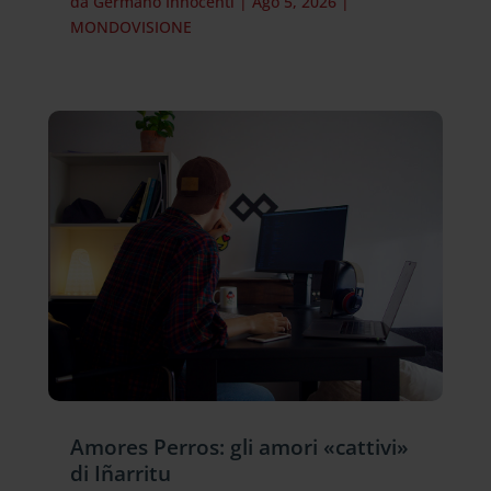
da
Germano Innocenti
|
Ago 5, 2026
|
MONDOVISIONE
Amores Perros: gli amori «cattivi»
di Iñarritu