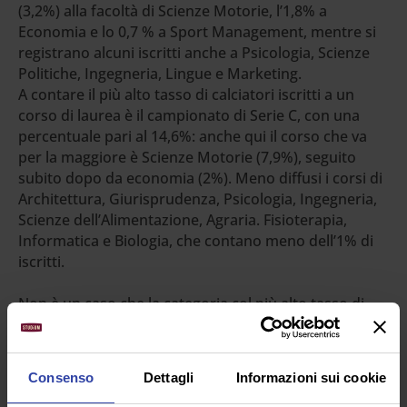
(3,2%) alla facoltà di Scienze Motorie, l’1,8% a
Economia e lo 0,7 % a Sport Management, mentre si
registrano alcuni iscritti anche a Psicologia, Scienze
Politiche, Ingegneria, Lingue e Marketing.
A contare il più alto tasso di calciatori iscritti a un
corso di laurea è il campionato di Serie C, con una
percentuale pari al 14,6%: anche qui il corso che va
per la maggiore è Scienze Motorie (7,9%), seguito
subito dopo da economia (2%). Meno diffusi i corsi di
Architettura, Giurisprudenza, Psicologia, Ingegneria,
Scienze dell’Alimentazione, Agraria. Fisioterapia,
Informatica e Biologia, che contano meno dell’1% di
iscritti.
Non è un caso che la categoria col più alto tasso di
laureati (e iscritti) sia la Serie C, dove gli stipendi sono
più bassi, ma negli ultimi anni sta cadendo il tabù del
calciatore “ignorante”, non più accettabile in una
Consenso
Dettagli
Informazioni sui cookie
società in cui anche il calcio richiede una sua cultura,