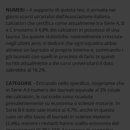
NUMERI –
A supporto di questa tesi, è arrivata nei
giorni scorsi un’analisi dell’Associazione italiana
calciatori che certifica come attualmente tra Serie A, B
e C troviamo il 4,8% dei calciatori in possesso di una
laurea. Da queste statistiche, notevolmente cresciute
negli ultimi anni, si deduce che ogni squadra abbia
almeno un laureato al proprio interno e, sommando i
già laureati con quelli in procinto di farlo (e quindi
iscritti attualmente a dei corsi universitari) il dato
salirebbe al 16,2%.
CATEGORIE
– Entrando nello specifico, scopriamo che
in Serie A il numero dei laureati equivale al 2% totale
dei calciatori, le cui scelte sono ricadute
prevalentemente su economia o scienze motorie. In
Serie B il dato sale invece al 4,7%, anche in questo
caso un alto tasso di laureati in scienze motorie
(2,4%), mentre i restanti hanno scelto economia del
management (0,7%), l’1% il percorso in economia