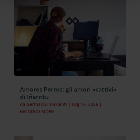
Amores Perros: gli amori «cattivi»
di Iñarritu
da
Germano Innocenti
|
Lug 16, 2026
|
MONDOVISIONE