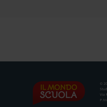
© 2
Stud
Via 
P.IV