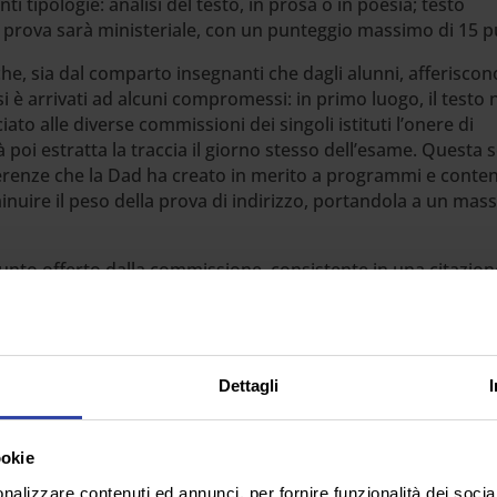
nti tipologie: analisi del testo, in prosa o in poesia; testo
 prova sarà ministeriale, con un punteggio massimo di 15 p
e, sia dal comparto insegnanti che dagli alunni, afferiscono
 è arrivati ad alcuni compromessi: in primo luogo, il testo
iato alle diverse commissioni dei singoli istituti l’onere di
poi estratta la traccia il giorno stesso dell’esame. Questa s
ferenze che la Dad ha creato in merito a programmi e conten
minuire il peso della prova di indirizzo, portandola a un mas
punto offerto dalla commissione, consistente in una citazion
ercizio, e sarà compito dai ragazzi collegare, in maniera
te alle materie oggetto d’esame. Non mancheranno momenti 
i progetti di PCTO, e le competenze acquisite in cittadinanza 
 di indirizzo sono stati utilizzati per valorizzare maggiorment
Dettagli
anonici a 25; i restanti 50 sono frutto di un ricalcolo dei cr
o passerà dal 40% del voto finale all’esatta metà.
ookie
nalizzare contenuti ed annunci, per fornire funzionalità dei socia