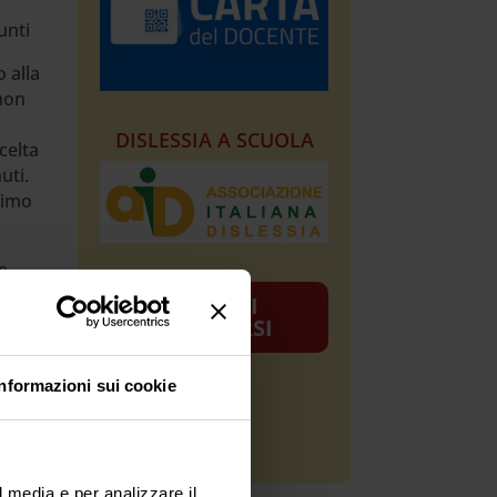
unti
 alla
 non
DISLESSIA A SCUOLA
celta
uti.
simo
e,
FAQ SUI
per
CONCORSI
e
e la
Informazioni sui cookie
NEWS
editi
[wp-rss-aggregator]
l media e per analizzare il