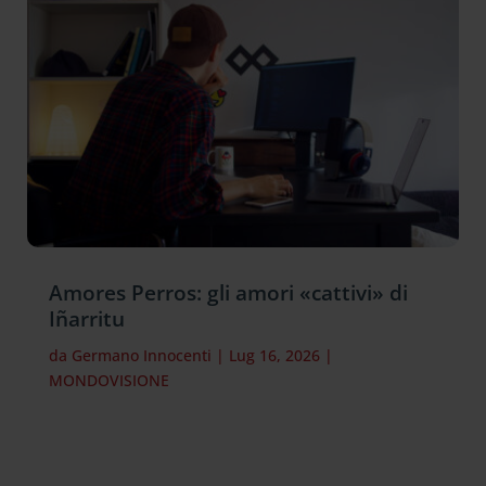
Amores Perros: gli amori «cattivi» di
Iñarritu
da
Germano Innocenti
|
Lug 16, 2026
|
MONDOVISIONE