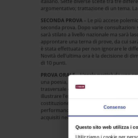
italiano. Sette diverse scelte tra tre differe
argomentativo; trattazione di un tema. La
SECONDA PROVA –
Le più accese polemich
seconda prova. Dopo varie consultazioni si
sarà stilato a livello nazionale ma sarà lasc
approntare una terna di prove, da cui sarà 
è stata effettuata per non ignorare le dif
Novità dell’ultima ora è la decisione di di
di 10 punti.
PROVA ORALE –
L’orale partirà da uno s
una poesia, un’immagine, un grafico, un es
trasversale ed originale, il tema portan
illustrare l’esperienza acquisita in seno a
costituzione. I 5 punti sottratti alla prova
Consenso
performance orale, che passa dai 20 punti c
acquisiti nel corso del triennio, il cui pes
Questo sito web utilizza i c
Utilizziamo i cookie per perso