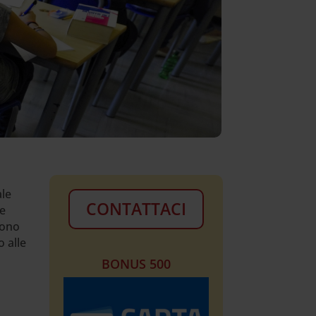
ale
CONTATTACI
 e
gono
o alle
BONUS 500