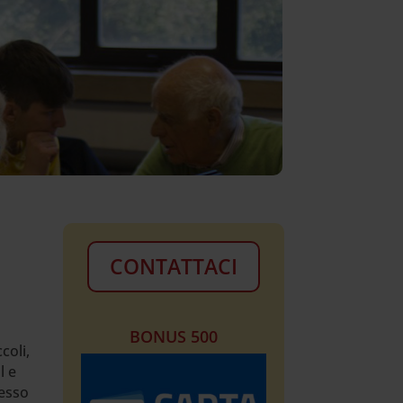
CONTATTACI
BONUS 500
coli,
l e
pesso