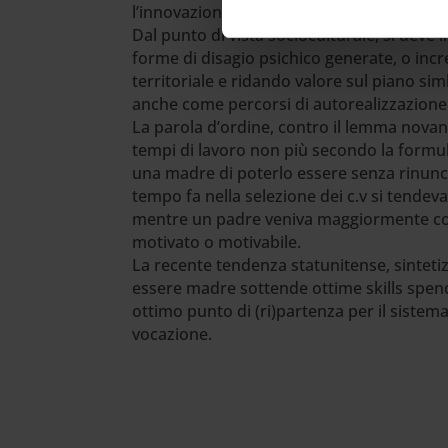
l’innovazione, ne potano di fatto le future
Dal punto di vista socioculturale, si deve 
forme di disagio psichico generate, o in
territoriale e ridando valore sul piano si
anche come percorsi di autorealizzazione i
La parola d’ordine, contro il lemma novan
tempi di lavoro non più secondo la formul
una madre di poterlo essere senza rinunci
tempo fa nella selezione dei c.v si tendev
mentre un padre veniva maggiormente cons
motivato o motivabile.
La recente tendenza statunitense, sinteti
essere madre sottende ottime skills spendib
ottimo punto di (ri)partenza per il sistem
vocazione.