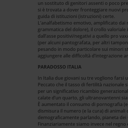
un sostituto di genitori assenti o poco pres
si è trovata a dover fronteggiare nuovi pro
guida di istituzioni (istruzioni) certe.
L’analfabetismo emotivo, amplificato dai m
grammatica del dolore), il crollo valoriale
dall’asse positivi/negativi a quello pro va
(per alcuni pantografata, per altri tampon
pesando in modo particolare sui minori str
aggiungere alle difficoltà d’integrazione 
PARADOSSO ITALIA
In Italia due giovani su tre vogliono farsi 
Peccato che il tasso di fertilità nazional
per un significativo ricambio generazional
calate d’un quarto, gli ultranovantenni sian
È aumentato il consumo di pornografia (e 
dismisura il numero (e la cura) di animali 
demograficamente parlando, pianeta dei 
Finanziariamente siamo invece nel regno di