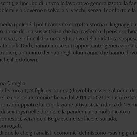
enti), e l’incubo di un crollo lavorativo generalizzato, la fam
blemi e a doverne risolvere di vecchi, senza il conforto e la
edia (poiché il politicamente corretto storna il linguaggio d
 in nome di una sussistenza che ha trasferito il pensiero bin
x/no vax, e infine il dramma educativo della didattica sospes
ata dalla Dad), hanno inciso sui rapporti intergenerazionali,
anieri, un quinto dei nati negli ultimi anni, che hanno dov
anche il lockdown.
una famiglia.
e sia fermo a 1,24 figli per donna (dovrebbe essere almeno di
e), e che nel decennio che va dal 2011 al 2021 le nascite sia
o raddoppiati e la popolazione attiva si sia ridotta di 1,5 mi
di sex toys) nelle donne, e la pandemia ha moltiplicato a
domestici, varando il Belpaese nel soffice, e suicida,
surrogati.
 quello che gli analisti economici definiscono «saving glut»