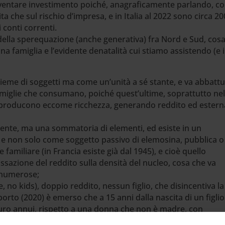
iventare investimento poiché, anagraficamente parlando, co
ta che sul rischio d’impresa, e in Italia al 2022 sono circa 200
 conti correnti.
e della sperequazione (anche generativa) fra Nord e Sud, cosa
na famiglia e l’evidente denatalità cui stiamo assistendo (e 
ieme di soggetti ma come un’unità a sé stante, e va abbattut
iglie che consumano, poiché quest’ultime, soprattutto nel
o, producono eccome ricchezza, generando reddito ed esterna
ciente, ma una sommatoria di elementi, ed esiste in un
e non solo come soggetto passivo di elemosina, pubblica o
te familiare (in Francia esiste già dal 1945), e cioè quello
assazione del reddito sulla densità del nucleo, cosa che va
ù numerose;
, no kids), doppio reddito, nessun figlio, che disincentiva la
porto (2020) è emerso che a 15 anni dalla nascita di un figli
euro annui, rispetto a una donna che non è madre, con
lla rinuncia (definita «child penality», o tassa sul figlio);