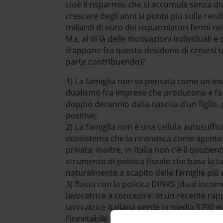
cioè il risparmio che si accumula senza d
crescere degli anni si punta più sulla rendi
miliardi di euro dei risparmiatori fermi nei
Ma, al di là delle motivazioni individuali 
frappone fra questo desiderio di crearsi u
parte contribuendo)?
1) La famiglia non va pensata come un ins
dualismo fra imprese che producono e fam
doppio decennio dalla nascita d’un figli
positive;
2) La famiglia non è una cellula autosuffi
ecosistema che la riconosca come agente 
privata; inoltre, in Italia non c’è il quozien
strumento di politica fiscale che basa la t
naturalmente a scapito delle famiglie pi
3) Basta con la politica DINKS (dual income
lavoratrice a concepire: in un recente rap
lavoratrice italiana perde in media 5700 
l’inevitabile affermazione del part time o de