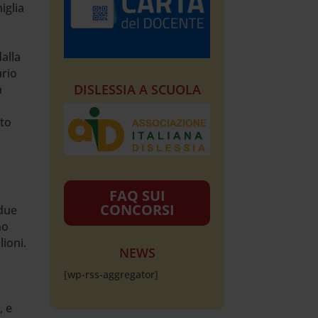
iglia
alla
ario
DISLESSIA A SCUOLA
a
uto
FAQ SUI
CONCORSI
 due
no
lioni.
NEWS
[wp-rss-aggregator]
, e