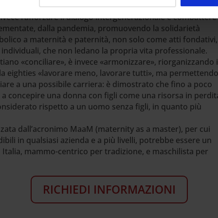
 potenzialità concorrenziali.
invece rafforzare il dialogo intergenerazionale e combattere 
crementate, dalla pandemia, promuovendo la solidarietà
mbolico a maternità e paternità, non solo come atti fondativi
ndividuali, che non ledano la propria vita professionale.
tiano «conciliare», è invece «armonizzare», riorganizzando i
a eighties «lavorare meno, lavorare tutti», ma permettendo
are a una possibile carriera: è dimostrato che fino a poco
a a concepire una donna con figli come una risorsa in perdit
iderato rispetto a un uomo senza figli, in quanto più
zzata dall’acronimo MaaM (maternity as a master), per cui
ili in qualsiasi azienda e a più livelli, potrebbe essere un
a Italia, mammo-centrico per tradizione, e maschilista per
RICHIEDI INFORMAZIONI