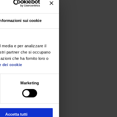
per
Informazioni sui cookie
e se
l media e per analizzare il
nostri partner che si occupano
azioni che ha fornito loro o
tesso
e dei cookie
ppati
Marketing
e
i,
») le
Accetta tutti