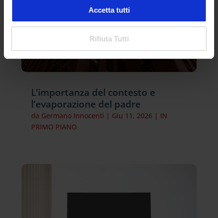
Accetta tutti
Rifiuta Tutti
L’importanza del contesto e
l’evaporazione del padre
da
Germano Innocenti
|
Giu 11, 2026
|
IN
PRIMO PIANO