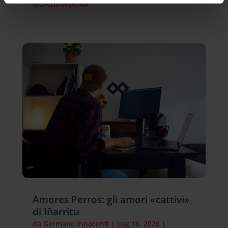
MONDOVISIONE
Amores Perros: gli amori «cattivi»
di Iñarritu
da
Germano Innocenti
|
Lug 16, 2026
|