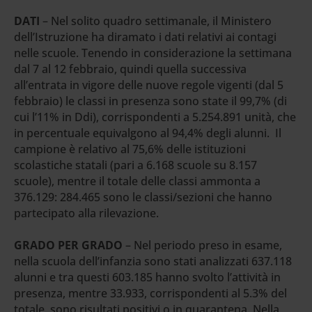
DATI
– Nel solito quadro settimanale, il Ministero
dell’Istruzione ha diramato i dati relativi ai contagi
nelle scuole. Tenendo in considerazione la settimana
dal 7 al 12 febbraio, quindi quella successiva
all’entrata in vigore delle nuove regole vigenti (dal 5
febbraio) le classi in presenza sono state il 99,7% (di
cui l’11% in Ddi), corrispondenti a 5.254.891 unità, che
in percentuale equivalgono al 94,4% degli alunni. Il
campione è relativo al 75,6% delle istituzioni
scolastiche statali (pari a 6.168 scuole su 8.157
scuole), mentre il totale delle classi ammonta a
376.129: 284.465 sono le classi/sezioni che hanno
partecipato alla rilevazione.
GRADO PER GRADO
– Nel periodo preso in esame,
nella scuola dell’infanzia sono stati analizzati 637.118
alunni e tra questi 603.185 hanno svolto l’attività in
presenza, mentre 33.933, corrispondenti al 5.3% del
totale, sono risultati positivi o in quarantena. Nella