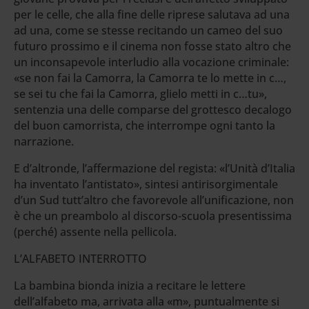
per le celle, che alla fine delle riprese salutava ad una
ad una, come se stesse recitando un cameo del suo
futuro prossimo e il cinema non fosse stato altro che
un inconsapevole interludio alla vocazione criminale:
«se non fai la Camorra, la Camorra te lo mette in c…,
se sei tu che fai la Camorra, glielo metti in c…tu»,
sentenzia una delle comparse del grottesco decalogo
del buon camorrista, che interrompe ogni tanto la
narrazione.
E d’altronde, l’affermazione del regista: «l’Unità d’Italia
ha inventato l’antistato», sintesi antirisorgimentale
d’un Sud tutt’altro che favorevole all’unificazione, non
è che un preambolo al discorso-scuola presentissima
(perché) assente nella pellicola.
L’ALFABETO INTERROTTO
La bambina bionda inizia a recitare le lettere
dell’alfabeto ma, arrivata alla «m», puntualmente si