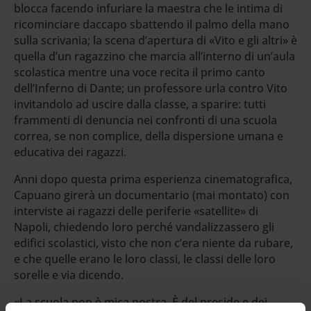
blocca facendo infuriare la maestra che le intima di
ricominciare daccapo sbattendo il palmo della mano
sulla scrivania; la scena d’apertura di «Vito e gli altri» è
quella d’un ragazzino che marcia all’interno di un’aula
scolastica mentre una voce recita il primo canto
dell’Inferno di Dante; un professore urla contro Vito
invitandolo ad uscire dalla classe, a sparire: tutti
frammenti di denuncia nei confronti di una scuola
correa, se non complice, della dispersione umana e
educativa dei ragazzi.
Anni dopo questa prima esperienza cinematografica,
Capuano girerà un documentario (mai montato) con
interviste ai ragazzi delle periferie «satellite» di
Napoli, chiedendo loro perché vandalizzassero gli
edifici scolastici, visto che non c’era niente da rubare,
e che quelle erano le loro classi, le classi delle loro
sorelle e via dicendo.
«La scuola non è mica nostra. È del preside e dei