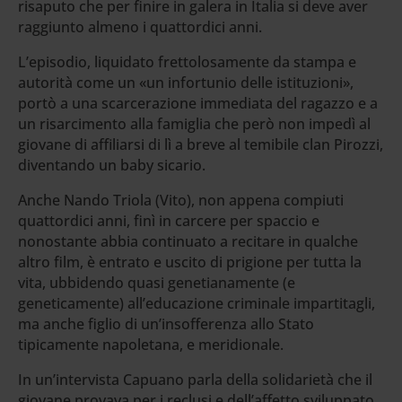
risaputo che per finire in galera in Italia si deve aver
raggiunto almeno i quattordici anni.
L’episodio, liquidato frettolosamente da stampa e
autorità come un «un infortunio delle istituzioni»,
portò a una scarcerazione immediata del ragazzo e a
un risarcimento alla famiglia che però non impedì al
giovane di affiliarsi di lì a breve al temibile clan Pirozzi,
diventando un baby sicario.
Anche Nando Triola (Vito), non appena compiuti
quattordici anni, finì in carcere per spaccio e
nonostante abbia continuato a recitare in qualche
altro film, è entrato e uscito di prigione per tutta la
vita, ubbidendo quasi genetianamente (e
geneticamente) all’educazione criminale impartitagli,
ma anche figlio di un’insofferenza allo Stato
tipicamente napoletana, e meridionale.
In un’intervista Capuano parla della solidarietà che il
giovane provava per i reclusi e dell’affetto sviluppato