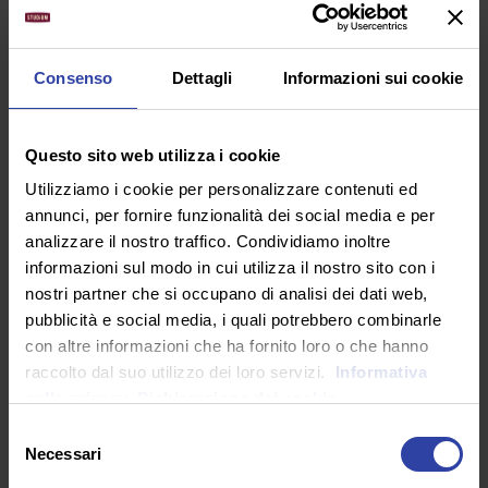
professori», fu l’unanime coro di risposta. Non
bastano le tasse (soprattutto se evase) a generare il
rispetto per la cosa pubblica, né l’alfabetizzazione a
Consenso
Dettagli
Informazioni sui cookie
diffondere uno spirito nazionale: «la libertà non è
un’aula vuota ma partecipazione», potremmo
concludere, interpretando Gaber.
Questo sito web utilizza i cookie
MONTAGGIO: DALLA A ALLO Z…APPING
Utilizziamo i cookie per personalizzare contenuti ed
annunci, per fornire funzionalità dei social media e per
La storia della cinematografia italiana è ricca di
analizzare il nostro traffico. Condividiamo inoltre
Cinema Verité e la lezione del neorealismo non è mai
informazioni sul modo in cui utilizza il nostro sito con i
stata dimenticata.
nostri partner che si occupano di analisi dei dati web,
L’approccio naturalistico alle tematiche di denuncia
pubblicità e social media, i quali potrebbero combinarle
sociale (basta pensare ad «Amore tossico» di Caligari)
con altre informazioni che ha fornito loro o che hanno
è sempre parso il più indicato perché dritto e
raccolto dal suo utilizzo dei loro servizi.
Informativa
attualizzante ma Capuano, fan di Godard e in alcuni
sulla privacy.
Dichiarazione dei cookie
dettagli anche di Truffaut, sceglie per «Vito e gli altri»
Selezione
una tessitura postmoderna, con scene verticali
Necessari
del
agganciate a un perno centrale che si muove
consenso