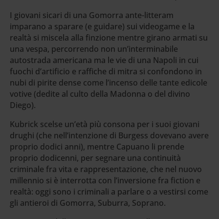
I giovani sicari di una Gomorra ante-litteram
imparano a sparare (e guidare) sui videogame e la
realtà si miscela alla finzione mentre girano armati su
una vespa, percorrendo non un’interminabile
autostrada americana ma le vie di una Napoli in cui
fuochi d’artificio e raffiche di mitra si confondono in
nubi di pirite dense come l’incenso delle tante edicole
votive (dedite al culto della Madonna o del divino
Diego).
Kubrick scelse un’età più consona per i suoi giovani
drughi (che nell’intenzione di Burgess dovevano avere
proprio dodici anni), mentre Capuano li prende
proprio dodicenni, per segnare una continuità
criminale fra vita e rappresentazione, che nel nuovo
millennio si è interrotta con l’inversione fra fiction e
realtà: oggi sono i criminali a parlare o a vestirsi come
gli antieroi di Gomorra, Suburra, Soprano.