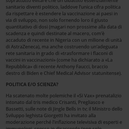
soprattutto evitare che un dibattito essenzialmente
sanitario diventi politico, laddove l’unica cifra politica
da rispettare è estendere la vaccinazione ai paesi in
via di sviluppo, non solo fornendo loro il giusto
quantitativo di dosi (magari non prossime alla data di
scadenza e quindi destinate al macero, com’è
accaduto di recente in Nigeria con un milione di unità
di AstraZeneca), ma anche costruendo un’adeguata
rete sanitaria in grado di «trasformare i flaconi di
vaccini in vaccinazioni» (come ha dichiarato a «La
Repubblica» di recente Anthony Faucci, braccio
destro di Biden e Chief Medical Advisor statunitense).
POLITICA E/O SCIENZA?
Ha scatenato molte polemiche il «Si Vax» prenatalizio
intonato dal tris medico Crisanti, Pregliasco e
Bassetti, sulle note di Jingle Bells in tv; il Ministro dello
Sviluppo leghista Giorgetti ha invitato alla
moderazione perché l’inflazione televisiva di esperti e
immunologi, spesso in disaccordo (non solo