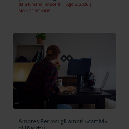
da
Germano Innocenti
|
Ago 5, 2026
|
MONDOVISIONE
Amores Perros: gli amori «cattivi»
di Iñarritu