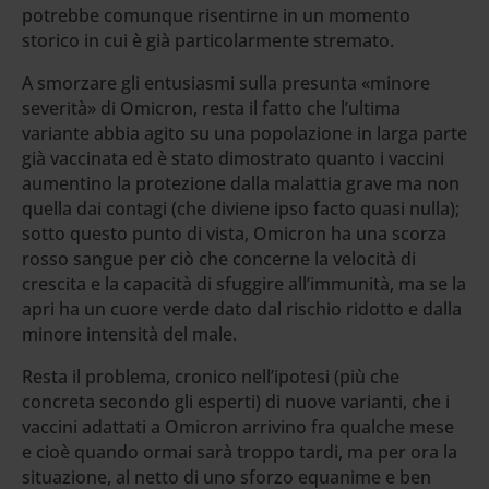
potrebbe comunque risentirne in un momento
storico in cui è già particolarmente stremato.
A smorzare gli entusiasmi sulla presunta «minore
severità» di Omicron, resta il fatto che l’ultima
variante abbia agito su una popolazione in larga parte
già vaccinata ed è stato dimostrato quanto i vaccini
aumentino la protezione dalla malattia grave ma non
quella dai contagi (che diviene ipso facto quasi nulla);
sotto questo punto di vista, Omicron ha una scorza
rosso sangue per ciò che concerne la velocità di
crescita e la capacità di sfuggire all’immunità, ma se la
apri ha un cuore verde dato dal rischio ridotto e dalla
minore intensità del male.
Resta il problema, cronico nell’ipotesi (più che
concreta secondo gli esperti) di nuove varianti, che i
vaccini adattati a Omicron arrivino fra qualche mese
e cioè quando ormai sarà troppo tardi, ma per ora la
situazione, al netto di uno sforzo equanime e ben