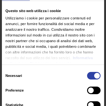
scienza sulla politica e il primato della sua funzione
divulgatrice, ha senso approfondire il rapporto fra
Questo sito web utilizza i cookie
scienza e politica, soprattutto durante una pandemia.
Utilizziamo i cookie per personalizzare contenuti ed
annunci, per fornire funzionalità dei social media e per
Già nel Medioevo, durante le pestilenze i podestà
analizzare il nostro traffico. Condividiamo inoltre
conferivano poteri speciali a dei tecnici (spesso
giuristi, a volte medici) arrivando a costituire delle
informazioni sul modo in cui utilizza il nostro sito con i
vere e proprie Magistrature Permanenti della Sanità,
nostri partner che si occupano di analisi dei dati web,
con lo scopo di governare il Male, ma spesso tali
pubblicità e social media, i quali potrebbero combinarle
figure, autoreferenziali e travolte da una sorta di
con altre informazioni che ha fornito loro o che hanno
delirio di onnipotenza, finivano per operare al di là
raccolto dal suo utilizzo dei loro servizi.
Informativa
dell’autorità politica e al di fuori della sua
sulla privacy.
Dichiarazione dei cookie
giurisdizione («noi forniamo dei pareri e li esponiamo
Selezione
ma chiediamo maggiore controllo e il monopolio della
Necessari
del
corporazione dei medici sul mercato della salute», [da
consenso
una documento del Trecento]).
Preferenze
La stessa cosa può accadere, e accade, oggi quando
la caduta di consensi politica inaugura tecnocrazie,
epistemecrazie, o governi in cui il Cts diviene più un
Statistiche