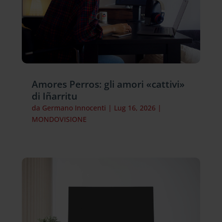
Amores Perros: gli amori «cattivi»
di Iñarritu
da
Germano Innocenti
|
Lug 16, 2026
|
MONDOVISIONE