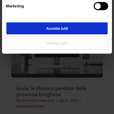
ARTICOLI RECENTI
Marketing
Accetta tutti
Rifiuta Tutti
Gioia: le illusioni perdute della
provincia borghese
da
Germano Innocenti
|
Ago 5, 2026
|
MONDOVISIONE