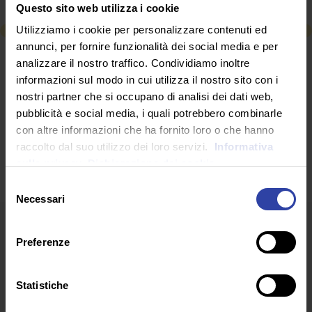
Questo sito web utilizza i cookie
Utilizziamo i cookie per personalizzare contenuti ed
annunci, per fornire funzionalità dei social media e per
RICHIEDI INFORMAZIONI
analizzare il nostro traffico. Condividiamo inoltre
informazioni sul modo in cui utilizza il nostro sito con i
nostri partner che si occupano di analisi dei dati web,
SEGUICI SU
pubblicità e social media, i quali potrebbero combinarle
con altre informazioni che ha fornito loro o che hanno
raccolto dal suo utilizzo dei loro servizi.
Informativa
sulla privacy.
Dichiarazione dei cookie
Selezione
Necessari
del
consenso
Preferenze
Statistiche