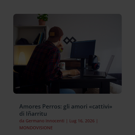
Amores Perros: gli amori «cattivi»
di Iñarritu
da
Germano Innocenti
|
Lug 16, 2026
|
MONDOVISIONE