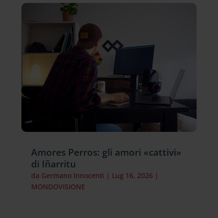
Amores Perros: gli amori «cattivi»
di Iñarritu
da
Germano Innocenti
|
Lug 16, 2026
|
MONDOVISIONE