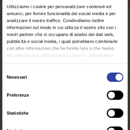
Utilizziamo i cookie per personalizzare contenuti ed
RICHIEDI INFORMAZIONI
annunci, per fornire funzionalità dei social media e per
analizzare il nostro traffico. Condividiamo inoltre
informazioni sul modo in cui utilizza il nostro sito con i
nostri partner che si occupano di analisi dei dati web,
SEGUICI SU
pubblicità e social media, i quali potrebbero combinarle
con altre informazioni che ha fornito loro o che hanno
raccolto dal suo utilizzo dei loro servizi.
Informativa
sulla privacy.
Dichiarazione dei cookie
Selezione
Necessari
del
consenso
Preferenze
Statistiche
ARTICOLI RECENTI