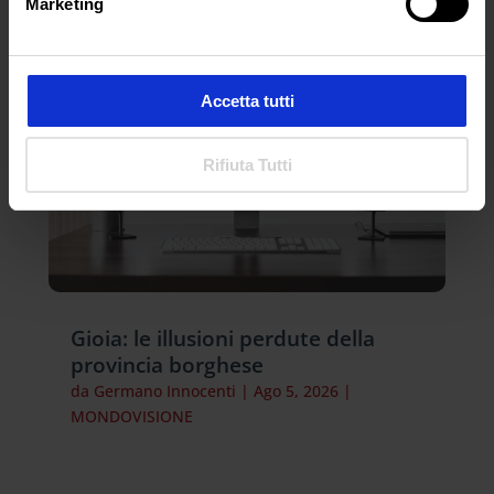
Marketing
Accetta tutti
Rifiuta Tutti
Gioia: le illusioni perdute della
provincia borghese
da
Germano Innocenti
|
Ago 5, 2026
|
MONDOVISIONE