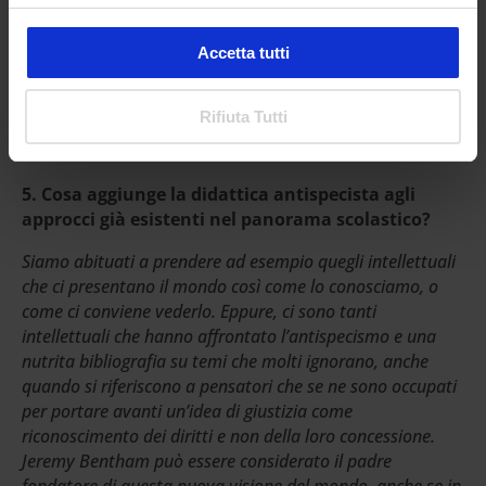
condizionati dai giudizi altrui. Tutti sentiamo l’esigenza di
vivere in un mondo felice ma per renderlo tale è
necessario che le scelte non nascano da un bisogno
Accetta tutti
soggettivo, ma da un desiderio di riscatto sociale a cui si
possa ricondurre il concetto di «eco» (dal greco «casa»). Il
Rifiuta Tutti
mondo è la nostra «casa» e tutti desideriamo «una bella
casa» dove stare «comodi».
5. Cosa aggiunge la didattica antispecista agli
approcci già esistenti nel panorama scolastico?
Siamo abituati a prendere ad esempio quegli intellettuali
che ci presentano il mondo così come lo conosciamo, o
come ci conviene vederlo. Eppure, ci sono tanti
intellettuali che hanno affrontato l’antispecismo e una
nutrita bibliografia su temi che molti ignorano, anche
quando si riferiscono a pensatori che se ne sono occupati
per portare avanti un’idea di giustizia come
riconoscimento dei diritti e non della loro concessione.
Jeremy Bentham può essere considerato il padre
fondatore di questa nuova visione del mondo, anche se in