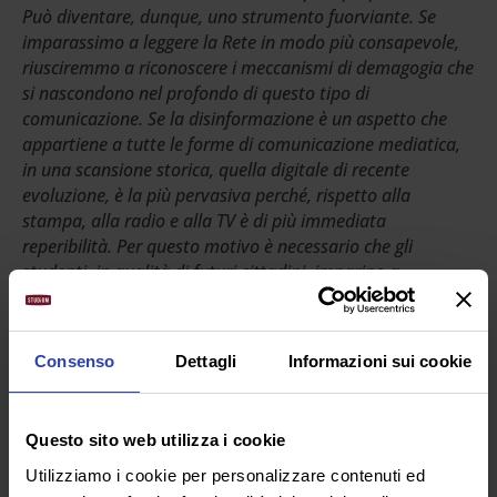
Può diventare, dunque, uno strumento fuorviante. Se
imparassimo a leggere la Rete in modo più consapevole,
riusciremmo a riconoscere i meccanismi di demagogia che
si nascondono nel profondo di questo tipo di
comunicazione. Se la disinformazione è un aspetto che
appartiene a tutte le forme di comunicazione mediatica,
in una scansione storica, quella digitale di recente
evoluzione, è la più pervasiva perché, rispetto alla
stampa, alla radio e alla TV è di più immediata
reperibilità. Per questo motivo è necessario che gli
studenti, in qualità di futuri cittadini, imparino a
conoscere le potenzialità ma anche l’imprevedibilità di
questi nuovi mass media, leggendo le informazioni
secondo la visione globale di cui parlavamo sopra.
Consenso
Dettagli
Informazioni sui cookie
4. Quali sono degli esempi pratici di prassi
antispeciste in classe?
Questo sito web utilizza i cookie
È tendenza comune quella di impartire un insegnamento
Utilizziamo i cookie per personalizzare contenuti ed
monolitico secondo il punto di vista del vincitore: il vinto è