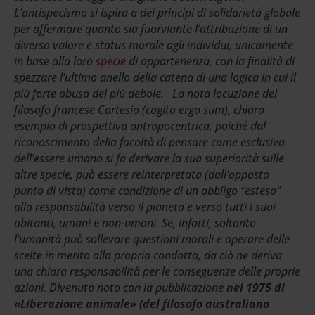
L’antispecismo si ispira a dei principi di solidarietà globale
per affermare quanto sia fuorviante l’attribuzione di un
diverso valore e status morale agli individui, unicamente
in base alla loro
specie
di appartenenza, con la finalità di
spezzare l’ultimo anello della catena di una logica in cui il
più forte abusa del più debole.
La nota locuzione del
filosofo francese Cartesio (cogito ergo sum), chiaro
esempio di prospettiva antropocentrica, poiché dal
riconoscimento della facoltà di pensare come esclusiva
dell’essere umano si fa derivare la sua superiorità sulle
altre specie, può essere reinterpretata (dall’opposto
punto di vista) come condizione di un obbligo “esteso”
alla responsabilità verso il pianeta e verso tutti i suoi
abitanti, umani e non-umani. Se, infatti, soltanto
l’umanità può sollevare questioni morali e operare delle
scelte in merito alla propria condotta, da ciò ne deriva
una chiara responsabilità per le conseguenze delle proprie
azioni. Divenuto noto con la pubblicazione
nel 1975 di
«Liberazione
animale» (del filosofo australiano