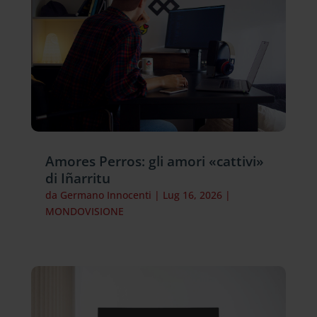
Amores Perros: gli amori «cattivi»
di Iñarritu
da
Germano Innocenti
|
Lug 16, 2026
|
MONDOVISIONE