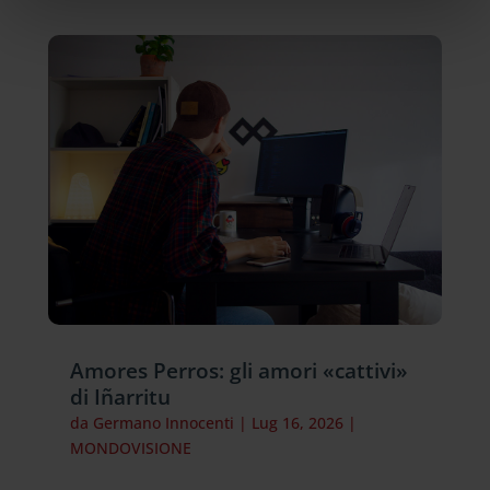
Amores Perros: gli amori «cattivi»
di Iñarritu
da
Germano Innocenti
|
Lug 16, 2026
|
MONDOVISIONE