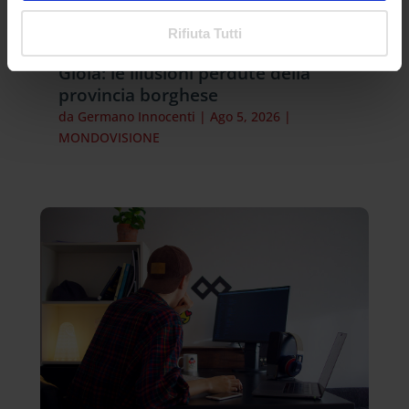
Rifiuta Tutti
Gioia: le illusioni perdute della
provincia borghese
da
Germano Innocenti
|
Ago 5, 2026
|
MONDOVISIONE