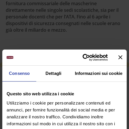
fornitura commissariale delle mascherine
direttamente nelle singole sedi scolastiche, sia per il
personale docenti che per l’ATA. Fino al 6 aprile i
dispositivi di sicurezza consegnati nelle scuole erano
già oltre il miliardo e mezzo.
Consenso
Dettagli
Informazioni sui cookie
RICHIEDI INFORMAZIONI
Questo sito web utilizza i cookie
SEGUICI SU
Utilizziamo i cookie per personalizzare contenuti ed
annunci, per fornire funzionalità dei social media e per
analizzare il nostro traffico. Condividiamo inoltre
informazioni sul modo in cui utilizza il nostro sito con i