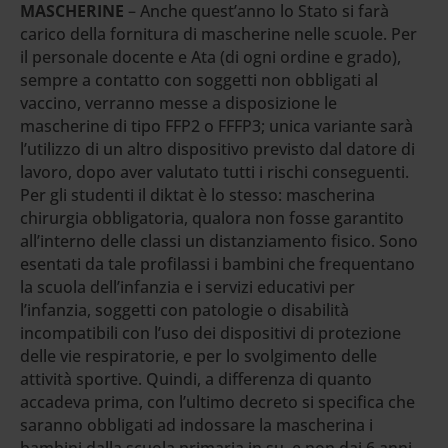
MASCHERINE
– Anche quest’anno lo Stato si farà
carico della fornitura di mascherine nelle scuole. Per
il personale docente e Ata (di ogni ordine e grado),
sempre a contatto con soggetti non obbligati al
vaccino, verranno messe a disposizione le
mascherine di tipo FFP2 o FFFP3; unica variante sarà
l’utilizzo di un altro dispositivo previsto dal datore di
lavoro, dopo aver valutato tutti i rischi conseguenti.
Per gli studenti il diktat è lo stesso: mascherina
chirurgia obbligatoria, qualora non fosse garantito
all’interno delle classi un distanziamento fisico. Sono
esentati da tale profilassi i bambini che frequentano
la scuola dell’infanzia e i servizi educativi per
l’infanzia, soggetti con patologie o disabilità
incompatibili con l’uso dei dispositivi di protezione
delle vie respiratorie, e per lo svolgimento delle
attività sportive. Quindi, a differenza di quanto
accadeva prima, con l’ultimo decreto si specifica che
saranno obbligati ad indossare la mascherina i
bambini dalla scuola primaria in su, e non dai 6 anni