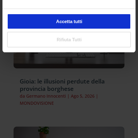
Accetta tutti
Rifiuta Tutti
Gioia: le illusioni perdute della
provincia borghese
da
Germano Innocenti
|
Ago 5, 2026
|
MONDOVISIONE