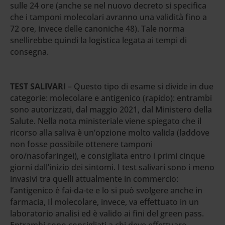
sulle 24 ore (anche se nel nuovo decreto si specifica
che i tamponi molecolari avranno una validità fino a
72 ore, invece delle canoniche 48). Tale norma
snellirebbe quindi la logistica legata ai tempi di
consegna.
TEST SALIVARI
– Questo tipo di esame si divide in due
categorie: molecolare e antigenico (rapido): entrambi
sono autorizzati, dal maggio 2021, dal Ministero della
Salute. Nella nota ministeriale viene spiegato che il
ricorso alla saliva è un’opzione molto valida (laddove
non fosse possibile ottenere tamponi
oro/nasofaringei), e consigliata entro i primi cinque
giorni dall’inizio dei sintomi. I test salivari sono i meno
invasivi tra quelli attualmente in commercio:
l’antigenico è fai-da-te e lo si può svolgere anche in
farmacia, Il molecolare, invece, va effettuato in un
laboratorio analisi ed è valido ai fini del green pass.
Entrambi sono consigliati a chi deve effettuare