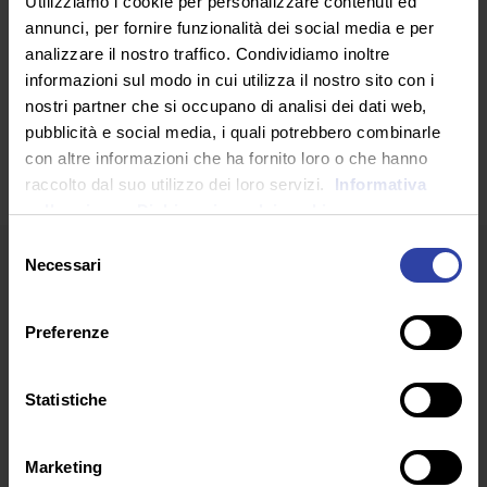
RICHIEDI INFORMAZIONI
Utilizziamo i cookie per personalizzare contenuti ed
annunci, per fornire funzionalità dei social media e per
analizzare il nostro traffico. Condividiamo inoltre
informazioni sul modo in cui utilizza il nostro sito con i
SEGUICI SU
nostri partner che si occupano di analisi dei dati web,
pubblicità e social media, i quali potrebbero combinarle
con altre informazioni che ha fornito loro o che hanno
raccolto dal suo utilizzo dei loro servizi.
Informativa
sulla privacy.
Dichiarazione dei cookie
Selezione
Necessari
del
consenso
Preferenze
ARTICOLI RECENTI
Statistiche
Marketing