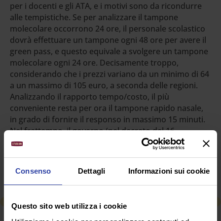
per i docenti e gli ATA, e i motivi sono da ricondurre
alle tempistiche. Se per analizzare il tampone
molecolare occorrono 24 ore, il personale scolastico
dovrà effettuare un tampone ogni 48 ore per avere il
green pass, e questo equivale a svolgere un tampone
molecolare ogni 24 ore. Decisamente troppo,
considerando che i prezzi variano da un minimo di 64
a un massimo di 105 euro, a seconda delle regioni.
Analizzando il rapporto tempo/costo, il più
conveniente resta per ora il tampone rapido nasale,
in grado di fornire il responso in massimo 15 minuti.
Nel frattempo, il governo (nel decreto del 16
settembre) ha bloccato i prezzi dei tamponi antigenici
rapidi fino al 31 dicembre 2021: 15 euro per i
maggiorenni e 8 euro per i minorenni.
Consenso
Dettagli
Informazioni sui cookie
Questo sito web utilizza i cookie