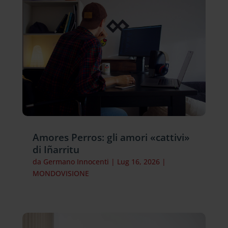
Amores Perros: gli amori «cattivi»
di Iñarritu
da
Germano Innocenti
|
Lug 16, 2026
|
MONDOVISIONE