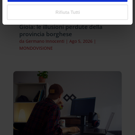
Rifiuta Tutti
Gioia: le illusioni perdute della
provincia borghese
da
Germano Innocenti
|
Ago 5, 2026
|
MONDOVISIONE