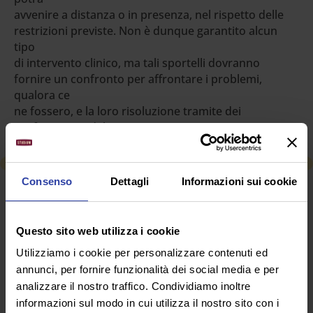
avvenire a distanza o in presenza, nel rispetto delle
restrizioni previste. Non è dunque garantito alcun
tipo
di intervento clinico, ma tali sportelli dovranno
fornire un confronto per affrontare i problemi,
qualora ce
ne fossero, e la loro risoluzione tramite dei
professionisti del settore.
Consenso
Dettagli
Informazioni sui cookie
RICHIEDI INFORMAZIONI
Questo sito web utilizza i cookie
SEGUICI SU
Utilizziamo i cookie per personalizzare contenuti ed
annunci, per fornire funzionalità dei social media e per
analizzare il nostro traffico. Condividiamo inoltre
informazioni sul modo in cui utilizza il nostro sito con i