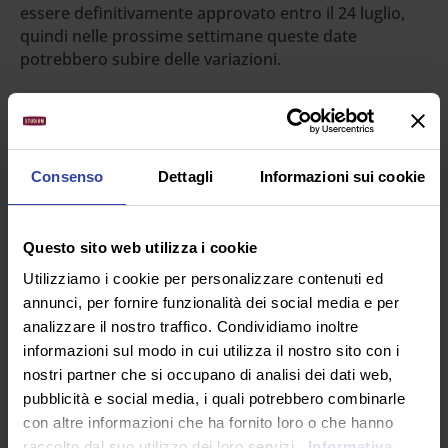
essere definitivamente approvato entro il 24 luglio,
quindi nelle prossime settimane queste date
potrebbero subire delle variazioni.
TFA
– A breve ci sarà anche il concorso del VI ciclo
TFA, riservato agli aspiranti insegnanti di sostegno. 22
mila posti disponibili per tutte le scuole di ogni ordine
e grado, con le date delle prove preselettive fissate
Consenso
Dettagli
Informazioni sui cookie
per il 20, 23, 24 e 30 settembre 2021 nelle seguenti
modalità:
Questo sito web utilizza i cookie
20 settembre 2021 (mattina) prove scuola
Utilizziamo i cookie per personalizzare contenuti ed
dell’infanzia;
annunci, per fornire funzionalità dei social media e per
23 settembre 2021 (mattina) prove scuola primaria;
analizzare il nostro traffico. Condividiamo inoltre
24 settembre 2021 (mattina) prove scuola
informazioni sul modo in cui utilizza il nostro sito con i
secondaria I grado;
nostri partner che si occupano di analisi dei dati web,
30 settembre 2021 (mattina) prove scuola
pubblicità e social media, i quali potrebbero combinarle
secondaria II grado.
con altre informazioni che ha fornito loro o che hanno
raccolto dal suo utilizzo dei loro servizi.
Informativa