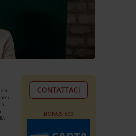
CONTATTACI
mesi
lami
ra
o
BONUS 500
lla