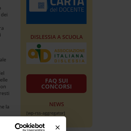
o
 dei
ra
i
DISLESSIA A SCUOLA
ale
del
FAQ SUI
elle
CONCORSI
con
resti
NEWS
he la
[wp-rss-aggregator]
lti