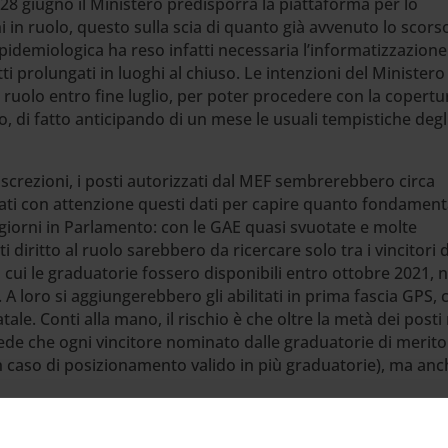
 28 giugno il Ministero predisporrà la piattaforma per lo
 in ruolo, questo sulla scia di quanto già avvenuto lo scors
pidemiologica ha reso infatti necessaria l’informatizzazione
tti prolungati in luoghi al chiuso. Le intenzioni del Ministero
 ruolo entro fine luglio, per poter procedere con la copertu
, di fatto anticipando di un mese le usuali tempistiche degl
iscrezioni, i posti autorizzati dal MEF sembrerebbero circa
zati con attenzione questi dati per capire quanto fondament
i giorni in Parlamento: con le GAE quasi svuotate e molte
 diritto al ruolo sarebbero da ricercare solo tra i vincitori 
 cui le graduatorie fossero disponibili entro ottobre 2021, n
 loro si aggiungerebbero gli abilitati in prima fascia GPS, 
tale. Conti alla mano, il rischio è che oltre la metà dei posti 
de che ogni vincitore nominato dalle graduatorie di merito
n caso di posizionamento valido in più graduatorie), ma anc
TO –
Nel solco di questi numeri si inserisce la speranza di mo