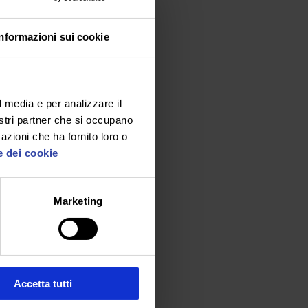
per
Informazioni sui cookie
mento
l media e per analizzare il
n
nostri partner che si occupano
ato
azioni che ha fornito loro o
e dei cookie
Marketing
Accetta tutti