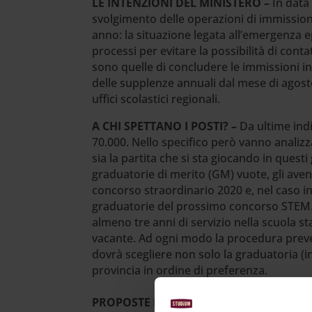
LE INTENZIONI DEL MINISTERO –
In data
svolgimento delle operazioni di immissioni
anno: la situazione legata all’emergenza e
processi per evitare la possibilità di conta
sono quelle di concludere le immissioni in
delle supplenze annuali dal mese di agosto
uffici scolastici regionali.
A CHI SPETTANO I POSTI? –
Da ultime ind
70.000. Nello specifico però vanno analiz
sia la partita che si sta giocando in quest
graduatorie di merito (GM) vuote, gli aventi
concorso straordinario 2020 e, nel caso in
graduatorie del prossimo concorso STEM. A
almeno tre anni di servizio nella scuola sta
vacante. Ad ogni modo la procedura preve
dovrà scegliere non solo la graduatoria (i
provincia in ordine di preferenza.
PROPOSTE PER RISOLVERE IL PRECARIA