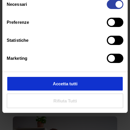
Necessari
del
consenso
Preferenze
Statistiche
Marketing
Gioia: le illusioni perdute della
provincia borghese
Accetta tutti
da
Germano Innocenti
|
Ago 5, 2026
|
MONDOVISIONE
Rifiuta Tutti