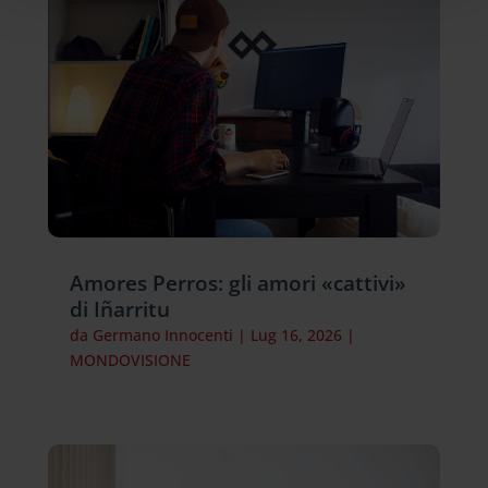
Amores Perros: gli amori «cattivi»
di Iñarritu
da
Germano Innocenti
|
Lug 16, 2026
|
MONDOVISIONE