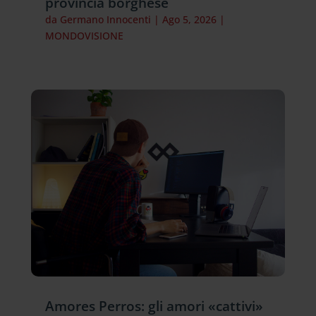
provincia borghese
da
Germano Innocenti
|
Ago 5, 2026
|
MONDOVISIONE
Amores Perros: gli amori «cattivi»