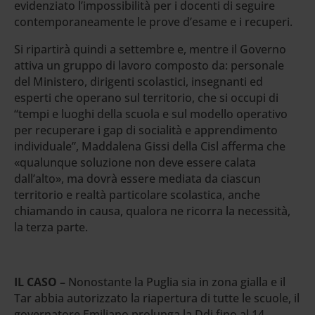
evidenziato l’impossibilità per i docenti di seguire
contemporaneamente le prove d’esame e i recuperi.
Si ripartirà quindi a settembre e, mentre il Governo
attiva un gruppo di lavoro composto da: personale
del Ministero, dirigenti scolastici, insegnanti ed
esperti che operano sul territorio, che si occupi di
“tempi e luoghi della scuola e sul modello operativo
per recuperare i gap di socialità e apprendimento
individuale”, Maddalena Gissi della Cisl afferma che
«qualunque soluzione non deve essere calata
dall’alto», ma dovrà essere mediata da ciascun
territorio e realtà particolare scolastica, anche
chiamando in causa, qualora ne ricorra la necessità,
la terza parte.
IL CASO –
Nonostante la Puglia sia in zona gialla e il
Tar abbia autorizzato la riapertura di tutte le scuole, il
governatore Emiliano prolunga la Ddi fino al 14