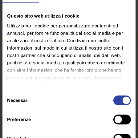
discrezionale concesso al governatore, anticipa la
ratio del nuovo Dpcm.
Questo sito web utilizza i cookie
Germano Innocenti
Utilizziamo i cookie per personalizzare contenuti ed
annunci, per fornire funzionalità dei social media e per
analizzare il nostro traffico. Condividiamo inoltre
informazioni sul modo in cui utilizza il nostro sito con i
RICHIEDI INFORMAZIONI
nostri partner che si occupano di analisi dei dati web,
pubblicità e social media, i quali potrebbero combinarle
con altre informazioni che ha fornito loro o che hanno
SEGUICI SU
raccolto dal suo utilizzo dei loro servizi.
Informativa
sulla privacy.
Dichiarazione dei cookie
Selezione
Necessari
del
consenso
Preferenze