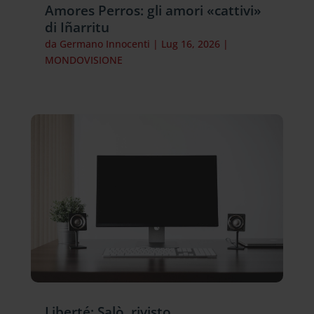
Amores Perros: gli amori «cattivi»
di Iñarritu
da
Germano Innocenti
|
Lug 16, 2026
|
MONDOVISIONE
Liberté: Salò, rivisto