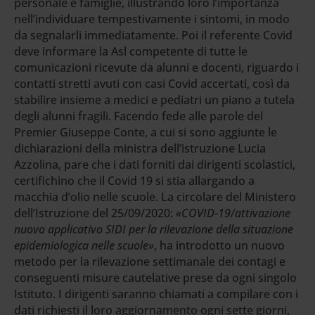
personale e famiglie, illustrando loro l’importanza
nell’individuare tempestivamente i sintomi, in modo
da segnalarli immediatamente. Poi il referente Covid
deve informare la Asl competente di tutte le
comunicazioni ricevute da alunni e docenti, riguardo i
contatti stretti avuti con casi Covid accertati, così da
stabilire insieme a medici e pediatri un piano a tutela
degli alunni fragili. Facendo fede alle parole del
Premier Giuseppe Conte, a cui si sono aggiunte le
dichiarazioni della ministra dell’istruzione Lucia
Azzolina, pare che i dati forniti dai dirigenti scolastici,
certifichino che il Covid 19 si stia allargando a
macchia d’olio nelle scuole. La circolare del Ministero
dell’Istruzione del 25/09/2020:
«COVID-19/attivazione
nuovo applicativo SIDI per la rilevazione della situazione
epidemiologica nelle scuole»
, ha introdotto un nuovo
metodo per la rilevazione settimanale dei contagi e
conseguenti misure cautelative prese da ogni singolo
Istituto. I dirigenti saranno chiamati a compilare con i
dati richiesti il loro aggiornamento ogni sette giorni,