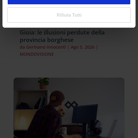
Rifiuta Tutti
Gioia: le illusioni perdute della
provincia borghese
da
Germano Innocenti
|
Ago 5, 2026
|
MONDOVISIONE