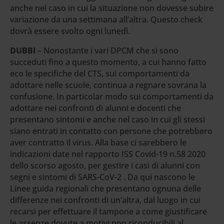
anche nel caso in cui la situazione non dovesse subire
variazione da una settimana all’altra. Questo check
dovrà essere svolto ogni lunedì.
DUBBI
– Nonostante i vari DPCM che si sono
succeduti fino a questo momento, a cui hanno fatto
eco le specifiche del CTS, sui comportamenti da
adottare nelle scuole, continua a regnare sovrana la
confusione. In particolar modo sui comportamenti da
adottare nei confronti di alunni e docenti che
presentano sintomi e anche nel caso in cui gli stessi
siano entrati in contatto con persone che potrebbero
aver contratto il virus. Alla base ci sarebbero le
indicazioni date nel rapporto ISS Covid-19 n.58 2020
dello scorso agosto, per gestire i casi di alunni con
segni e sintomi di SARS-CoV-2 . Da qui nascono le
Linee guida regionali che presentano ognuna delle
differenze nei confronti di un’altra, dal luogo in cui
recarsi per effettuare il tampone a come giustificare
le assenze dovute a motivi non riconducibili al