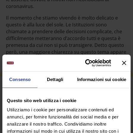
coronavirus.
Il momento che stiamo vivendo è molto delicato e
questo è alla luce del sole. Le Istituzioni sono
chiamate a prendere delle decisioni complicate, che
difficilmente metteranno d’accordo tutti e questa è
premessa da cui non si può transigere. Detto questo
però, una maggiore chiarezza su questo tema appare
necessaria.
Consenso
Dettagli
Informazioni sui cookie
RICHIEDI INFORMAZIONI
Questo sito web utilizza i cookie
SEGUICI SU
Utilizziamo i cookie per personalizzare contenuti ed
annunci, per fornire funzionalità dei social media e per
analizzare il nostro traffico. Condividiamo inoltre
informazioni sul modo in cui utilizza il nostro sito con i