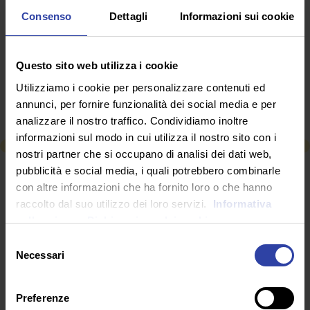
momento di fare lezione, sembrerà strano ma gli
Consenso
Dettagli
Informazioni sui cookie
studenti lo desiderano, sono fermi da 6 mesi, non
possiamo far finta che vada tutto bene, che la scuola
vada bene così… la formazione delle nuove
generazioni è un nostro dovere oltreché un obiettivo
Questo sito web utilizza i cookie
troppo importante!
Utilizziamo i cookie per personalizzare contenuti ed
annunci, per fornire funzionalità dei social media e per
a cura:
laprealpina.it
analizzare il nostro traffico. Condividiamo inoltre
informazioni sul modo in cui utilizza il nostro sito con i
nostri partner che si occupano di analisi dei dati web,
pubblicità e social media, i quali potrebbero combinarle
RICHIEDI INFORMAZIONI
con altre informazioni che ha fornito loro o che hanno
raccolto dal suo utilizzo dei loro servizi.
Informativa
sulla privacy.
Dichiarazione dei cookie
SEGUICI SU
Selezione
Necessari
del
consenso
Preferenze