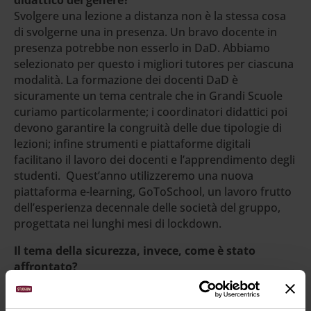
Svolgere una lezione a distanza non è la stessa cosa
di svolgerne una in presenza. Un bravo docente in
presenza potrebbe non esserlo in DaD. Abbiamo
selezionato per questo i migliori tutores per ciascuna
modalità. La formazione dei docenti DaD è
sicuramente un tema centrale che in Grandi Scuole
curiamo particolarmente; i coordinatori didattici poi
devono garantire la congruità delle due tipologie di
lezioni; infine strumenti e piattaforme digitali
facilitano il lavoro dei docenti e l’apprendimento degli
studenti. Quest’anno utilizzeremo una nuova
piattaforma e-learning, GoToSchool, un lavoro frutto
dell’esperienza decennale delle società del gruppo,
progettata nei lunghi mesi di lockdown.
Il tema della sicurezza, invece, come è stato
affrontato?
È stato affrontato rispettando ogni protocollo: le
lezioni si svolgeranno in sicurezza. Ora è arrivato il