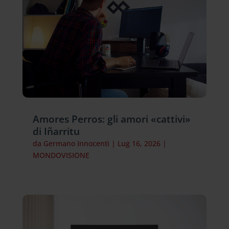
Amores Perros: gli amori «cattivi»
di Iñarritu
da
Germano Innocenti
|
Lug 16, 2026
|
MONDOVISIONE