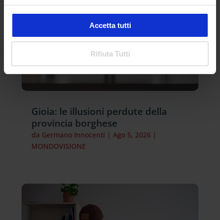
Accetta tutti
Rifiuta Tutti
Gioia: le illusioni perdute della
provincia borghese
da
Germano Innocenti
|
Ago 5, 2026
|
MONDOVISIONE