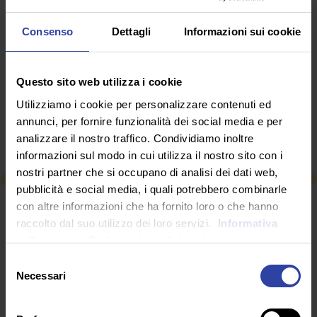
Alla stessa maniera, la disposizione della cattedra e
della lavagna deve poter garantire il distanziamento
Consenso
Dettagli
Informazioni sui cookie
di un metro. Il documento suggerisce ad ogni realtà
scolastica di predisporre turni per garantire il
distanziamento nelle aule, in base alle caratteristiche
Questo sito web utilizza i cookie
degli spazi dei propri edifici scolastici.
Utilizziamo i cookie per personalizzare contenuti ed
Queste le prime misure generali, in attesa di
annunci, per fornire funzionalità dei social media e per
un’ordinanza specifica che regolamenti gli aspetti più
analizzare il nostro traffico. Condividiamo inoltre
prettamente didattici del nuovo anno scolastico.
informazioni sul modo in cui utilizza il nostro sito con i
nostri partner che si occupano di analisi dei dati web,
pubblicità e social media, i quali potrebbero combinarle
RICHIEDI INFORMAZIONI
con altre informazioni che ha fornito loro o che hanno
raccolto dal suo utilizzo dei loro servizi.
Informativa
sulla privacy.
Dichiarazione dei cookie
SEGUICI SU
Selezione
Necessari
del
consenso