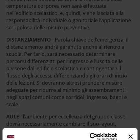
temperatura corporea non sarà effettuata
nell’edificio scolastico, e, quindi, viene lasciata alla
responsabilità individuale o genitoriale l’applicazione
scrupolosa delle misure preventive.
DISTANZIAMENTO
– Parola chiave dell’emergenza, il
distanziamento andrà garantito anche al rientro a
scuola. Per farlo, sarà necessario determinare
percorsi differenziati per l’ingresso e l’uscita delle
persone dall’edificio scolastico e contingentare il
flusso degli accessi, differenziando gli orari di inizio
delle lezioni. Si dovranno altresì prendere misure
adeguate per ridurre al minimo gli assembramenti
negli spazi comuni come corridoi, ingresso, bagni e
scale.
AULE
– l’ambiente per eccellenza del gruppo classe
dovrà necessariamente cambiare il suo layout,
garantendo il distanziamento fisico di un metro,
senza trascurare nel calcolo gli spazi di movimento.