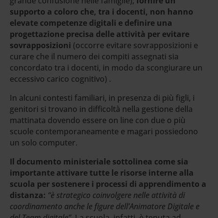
grande confusione nelle famiglie),
fornire un
supporto a coloro che, tra i docenti, non hanno
elevate competenze digitali e definire una
progettazione precisa delle attività per evitare
sovrapposizioni
(occorre evitare sovrapposizioni e
curare che il numero dei compiti assegnati sia
concordato tra i docenti, in modo da scongiurare un
eccessivo carico cognitivo) .
In alcuni contesti familiari, in presenza di più figli, i
genitori si trovano in difficoltà nella gestione della
mattinata dovendo essere on line con due o più
scuole contemporaneamente e magari possiedono
un solo computer.
Il documento ministeriale sottolinea come sia
importante attivare tutte le risorse interne alla
scuola per sostenere i processi di apprendimento a
distanza:
“è strategico coinvolgere nelle attività di
coordinamento anche le figure dell’Animatore Digitale e
del Team digitale”.
La scuola, infatti, è tenuta ad