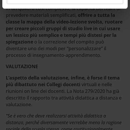
In un quadro così complesso, la capacità del team di
prevedere materiali semplificati,
offrire a tutta la
classe la mappa della video-lezione svolta, ruotare
per creare piccoli gruppi di studio live in cui usare
un lessico più semplice e tempi più distesi per la
spiegazione
o la correzione del compito può
diventare uno dei modi per “personalizzare” il
processo di insegnamento-apprendimento.
VALUTAZIONE
L’aspetto della valutazione, infine, è forse il tema
più dibattuto nei Collegi docenti
virtuali e nelle
riunioni on line dei docenti. La Nota 279/2020 ha già
descritto il rapporto tra attività didattica a distanza e
valutazione.
“Se è vero che deve realizzarsi attività didattica a
distanza, perché diversamente verrebbe meno la ragione
sociale della scuola stessa, come costituzionalmente