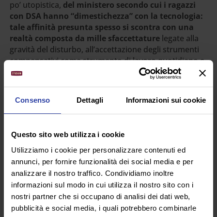
po’ utopistica,
del ministero secondo cui i ragazzi
con DSA hanno “dimestichezza” con la tecnologia:
tale affinità presunta spesso si scontra con una
realtà composta da mille sfaccettature
legate alla
gravità del disturbo, all’accettazione degli strumenti
compensativi come strumento di lavoro quotidiano e
al momento in cui è avvenuto il riconoscimento del
disturbo. Ogni caso va valutato anche in rapporto a
questa presunta abilità tecnologica:
solo il docente,
Consenso
Dettagli
Informazioni sui cookie
che conosce il suo alunno, può valutare di quanto
supporto ha bisogno per accedere alle lezioni in
sincrono ed utilizzare il PC.
Questo sito web utilizza i cookie
ORGANIZZAZIONE
Utilizziamo i cookie per personalizzare contenuti ed
annunci, per fornire funzionalità dei social media e per
Ogni team docente, o meglio ogni istituto dovrebbe
analizzare il nostro traffico. Condividiamo inoltre
prestare molta attenzione a quali e quante
informazioni sul modo in cui utilizza il nostro sito con i
piattaforme, strumenti di video-lezione, spazi di
nostri partner che si occupano di analisi dei dati web,
archiviazione, registri coinvolgere nella
pubblicità e social media, i quali potrebbero combinarle
comunicazione e gestione delle attività.
In queste