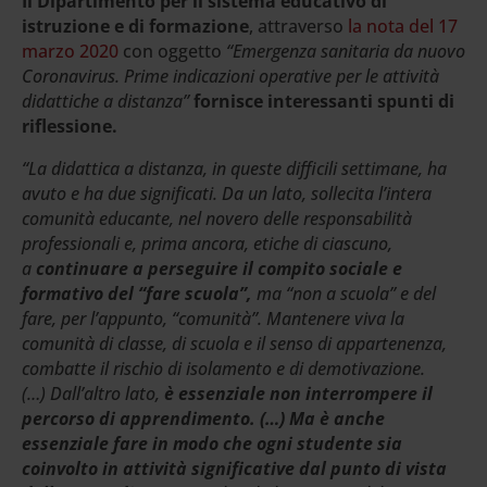
Il Dipartimento per il sistema educativo di
istruzione e di formazione
, attraverso
la nota del 17
marzo 2020
con oggetto
“Emergenza sanitaria da nuovo
Coronavirus. Prime indicazioni operative per le attività
didattiche a distanza”
fornisce interessanti spunti di
riflessione.
“La didattica a distanza, in queste difficili settimane, ha
avuto e ha due significati. Da un lato, sollecita l’intera
comunità educante, nel novero delle responsabilità
professionali e, prima ancora, etiche di ciascuno,
a
continuare a perseguire il compito sociale e
formativo del “fare scuola”,
ma “non a scuola” e del
fare, per l’appunto, “comunità”. Mantenere viva la
comunità di classe, di scuola e il senso di appartenenza,
combatte il rischio di isolamento e di demotivazione.
(…)
Dall’altro lato,
è essenziale non interrompere il
percorso di apprendimento. (…) Ma è anche
essenziale fare in modo che ogni studente sia
coinvolto in attività significative dal punto di vista