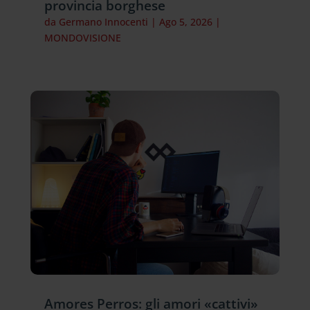
provincia borghese
da
Germano Innocenti
|
Ago 5, 2026
|
MONDOVISIONE
Amores Perros: gli amori «cattivi»