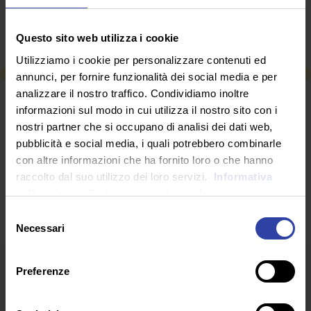
come sostegno emotivo ai propri studenti e
dell’attivazione di dinamiche collaborative a distanza
per il benessere degli allievi.
Questo sito web utilizza i cookie
Utilizziamo i cookie per personalizzare contenuti ed
annunci, per fornire funzionalità dei social media e per
analizzare il nostro traffico. Condividiamo inoltre
RICHIEDI INFORMAZIONI
informazioni sul modo in cui utilizza il nostro sito con i
nostri partner che si occupano di analisi dei dati web,
pubblicità e social media, i quali potrebbero combinarle
SEGUICI SU
con altre informazioni che ha fornito loro o che hanno
raccolto dal suo utilizzo dei loro servizi.
Informativa
sulla privacy.
Dichiarazione dei cookie
Selezione
Necessari
del
consenso
Preferenze